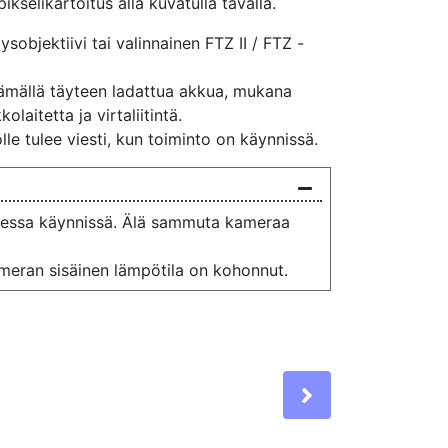
ikselikartoitus alla kuvatulla tavalla.
ysobjektiivi tai valinnainen FTZ II / FTZ -
ämällä täyteen ladattua akkua, mukana
olaitetta ja virtaliitintä.
lle tulee viesti, kun toiminto on käynnissä.
ollessa käynnissä. Älä sammuta kameraa
kameran sisäinen lämpötila on kohonnut.
Next