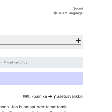
Suomi
Select language
Pikselikartoitus
-painike
asetusvalikko
G
U
B
ennon. Jos huomaat odottamattomia