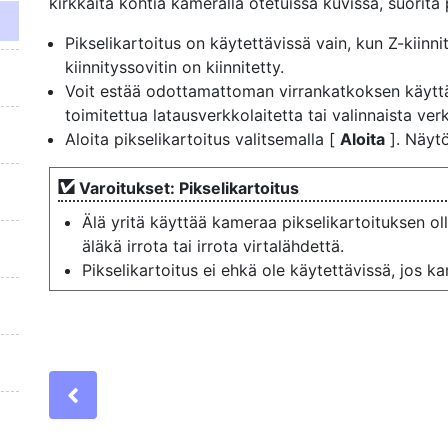
kirkkaita kohtia kameralla otetuissa kuvissa, suorita p
Pikselikartoitus on käytettävissä vain, kun Z-kiinnit
kiinnityssovitin on kiinnitetty.
Voit estää odottamattoman virrankatkoksen käytt
toimitettua latausverkkolaitetta tai valinnaista verkk
Aloita pikselikartoitus valitsemalla [
Aloita
]. Näytö
Varoitukset: Pikselikartoitus
Älä yritä käyttää kameraa pikselikartoituksen 
äläkä irrota tai irrota virtalähdettä.
Pikselikartoitus ei ehkä ole käytettävissä, jos 
Previous