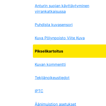
Anturin suojan käyttäytyminen
virrankatkaisussa
Puhdista kuvasensori
Kuva Pölynpoisto Viite Kuva
Pikselikartoitus
Kuvan kommentti
Tekijänoikeustiedot
IPTC
Äänimuistion asetukset