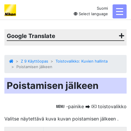
Suomi
toggl
Select language
Google Translate
Z 9 Käyttöopas
Toistovalikko: Kuvien hallinta
Poistamisen jälkeen
Poistamisen jälkeen
-painike
toistovalikko
G
U
D
Valitse näytettävä kuva
kuvan poistamisen jälkeen
.