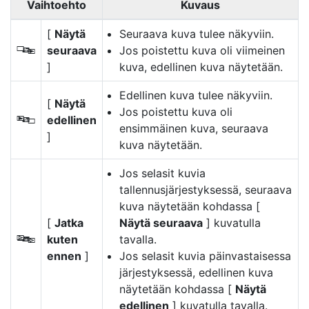
Vaihtoehto
Kuvaus
[
Näytä
Seuraava kuva tulee näkyviin.
seuraava
Jos poistettu kuva oli viimeinen
S
]
kuva, edellinen kuva näytetään.
Edellinen kuva tulee näkyviin.
[
Näytä
Jos poistettu kuva oli
edellinen
T
ensimmäinen kuva, seuraava
]
kuva näytetään.
Jos selasit kuvia
tallennusjärjestyksessä, seuraava
kuva näytetään kohdassa [
[
Jatka
Näytä seuraava
] kuvatulla
kuten
tavalla.
U
ennen
]
Jos selasit kuvia päinvastaisessa
järjestyksessä, edellinen kuva
näytetään kohdassa [
Näytä
edellinen
] kuvatulla tavalla.