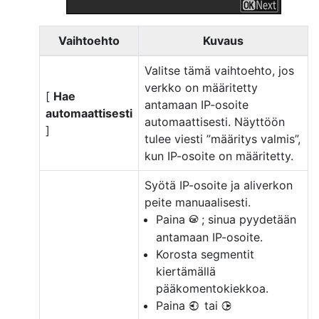
Vaihtoehto
Kuvaus
Valitse tämä vaihtoehto, jos
verkko on määritetty
[
Hae
antamaan IP-osoite
automaattisesti
automaattisesti. Näyttöön
]
tulee viesti ”määritys valmis”,
kun IP-osoite on määritetty.
Syötä IP-osoite ja aliverkon
peite manuaalisesti.
Paina
; sinua pyydetään
J
antamaan IP-osoite.
Korosta segmentit
kiertämällä
pääkomentokiekkoa.
Paina
tai
4
2