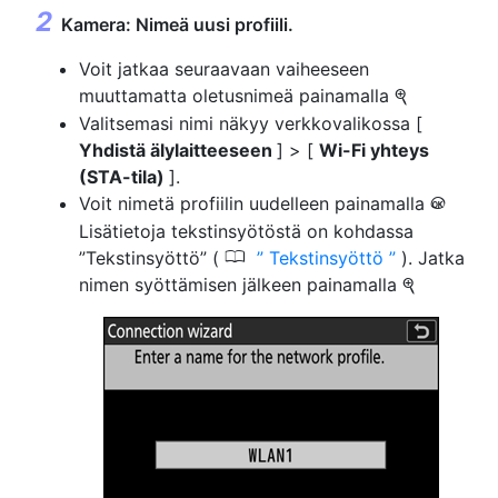
Kamera: Nimeä uusi profiili.
Voit jatkaa seuraavaan vaiheeseen
muuttamatta oletusnimeä painamalla
X
Valitsemasi nimi näkyy verkkovalikossa [
Yhdistä älylaitteeseen
] > [
Wi-Fi yhteys
(STA-tila)
].
Voit nimetä profiilin uudelleen painamalla
J
Lisätietoja tekstinsyötöstä on kohdassa
0
”Tekstinsyöttö” (
Tekstinsyöttö
). Jatka
nimen syöttämisen jälkeen painamalla
X