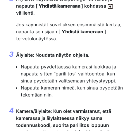
napauta [
Yhdistä kameraan
] kohdassa
välilehti.
Jos käynnistät sovelluksen ensimmäistä kertaa,
napauta sen sijaan [
Yhdistä kameraan
]
tervetulonäytössä.
Älylaite: Noudata näytön ohjeita.
Napauta pyydettäessä kamerasi luokkaa ja
napauta sitten ”pariliitos”-vaihtoehtoa, kun
sinua pyydetään valitsemaan yhteystyyppi.
Napauta kameran nimeä, kun sinua pyydetään
tekemään niin.
Kamera/älylaite: Kun olet varmistanut, että
kamerassa ja älylaitteessa näkyy sama
todennuskoodi, suorita pariliitos loppuun