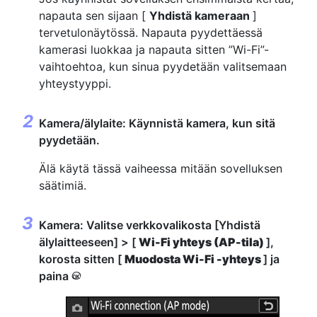
napauta sen sijaan [
Yhdistä kameraan
]
tervetulonäytössä. Napauta pyydettäessä
kamerasi luokkaa ja napauta sitten ”Wi-Fi”-
vaihtoehtoa, kun sinua pyydetään valitsemaan
yhteystyyppi.
Kamera/älylaite: Käynnistä kamera, kun sitä
pyydetään.
Älä käytä tässä vaiheessa mitään sovelluksen
säätimiä.
Kamera: Valitse verkkovalikosta [Yhdistä
älylaitteeseen] > [
Wi-Fi yhteys (AP-tila)
],
korosta sitten [
Muodosta Wi-Fi -yhteys
] ja
paina
J