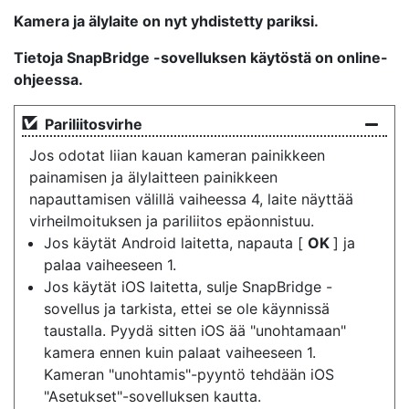
Kamera ja älylaite on nyt yhdistetty pariksi.
Tietoja SnapBridge -sovelluksen käytöstä on online-
ohjeessa.
Pariliitosvirhe
Jos odotat liian kauan kameran painikkeen
painamisen ja älylaitteen painikkeen
napauttamisen välillä vaiheessa 4, laite näyttää
virheilmoituksen ja pariliitos epäonnistuu.
Jos käytät Android laitetta, napauta [
OK
] ja
palaa vaiheeseen 1.
Jos käytät iOS laitetta, sulje SnapBridge -
sovellus ja tarkista, ettei se ole käynnissä
taustalla. Pyydä sitten iOS ää "unohtamaan"
kamera ennen kuin palaat vaiheeseen 1.
Kameran "unohtamis"-pyyntö tehdään iOS
"Asetukset"-sovelluksen kautta.