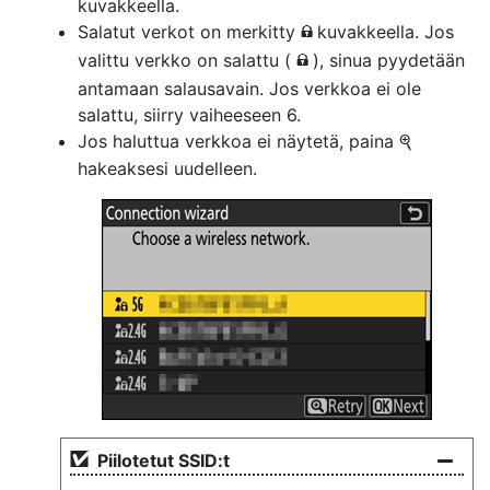
kuvakkeella.
Salatut verkot on merkitty
kuvakkeella. Jos
h
valittu verkko on salattu (
), sinua pyydetään
h
antamaan salausavain. Jos verkkoa ei ole
salattu, siirry vaiheeseen 6.
Jos haluttua verkkoa ei näytetä, paina
X
hakeaksesi uudelleen.
Piilotetut SSID:t