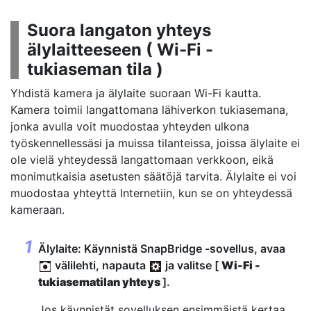
Suora langaton yhteys
älylaitteeseen (
Wi-Fi -
tukiaseman tila
)
Yhdistä kamera ja älylaite suoraan Wi-Fi kautta.
Kamera toimii langattomana lähiverkon tukiasemana,
jonka avulla voit muodostaa yhteyden ulkona
työskennellessäsi ja muissa tilanteissa, joissa älylaite ei
ole vielä yhteydessä langattomaan verkkoon, eikä
monimutkaisia asetusten säätöjä tarvita. Älylaite ei voi
muodostaa yhteyttä Internetiin, kun se on yhteydessä
kameraan.
Älylaite: Käynnistä SnapBridge -sovellus, avaa
välilehti, napauta
ja valitse [
Wi-Fi -
tukiasematilan yhteys
].
Jos käynnistät sovelluksen ensimmäistä kertaa,