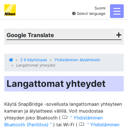
Suomi
toggl
Select language
Google Translate
Z 9 Käyttöopas
Yhdistäminen älylaitteisiin
Langattomat yhteydet
Langattomat yhteydet
Käytä SnapBridge -sovellusta langattomaan yhteyteen
kameran ja älylaitteesi välillä. Voit muodostaa
0
yhteyden joko Bluetooth (
Yhdistäminen
0
Bluetooth (Pariliitos)
) tai Wi-Fi (
Yhdistäminen