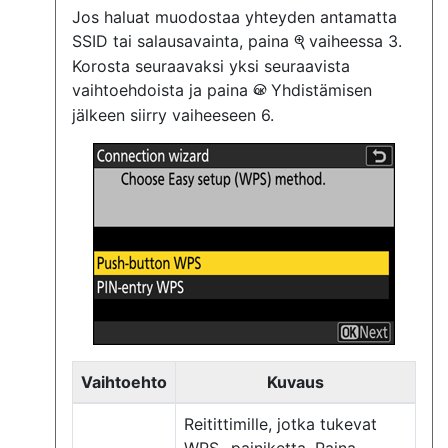
Jos haluat muodostaa yhteyden antamatta
SSID tai salausavainta, paina
vaiheessa 3.
X
Korosta seuraavaksi yksi seuraavista
vaihtoehdoista ja paina
Yhdistämisen
J
jälkeen siirry vaiheeseen 6.
Vaihtoehto
Kuvaus
Reitittimille, jotka tukevat
WPS -painiketta. Paina