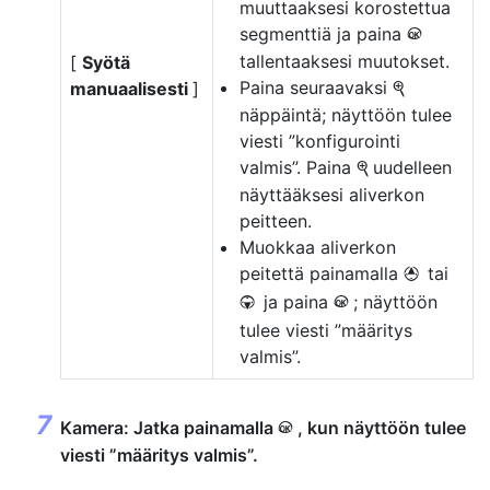
muuttaaksesi korostettua
segmenttiä ja paina
J
tallentaaksesi muutokset.
[
Syötä
Paina seuraavaksi
manuaalisesti
]
X
näppäintä; näyttöön tulee
viesti ”konfigurointi
valmis”. Paina
uudelleen
X
näyttääksesi aliverkon
peitteen.
Muokkaa aliverkon
peitettä painamalla
tai
1
ja paina
; näyttöön
3
J
tulee viesti ”määritys
valmis”.
Kamera: Jatka painamalla
, kun näyttöön tulee
J
viesti ”määritys valmis”.