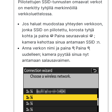
Piilotettujen SSID-tunnusten omaavat verkot
on merkitty tyhjillä merkinnöillä
verkkoluettelossa.
Jos haluat muodostaa yhteyden verkkoon,
jonka SSID on piilotettu, korosta tyhjä
kohta ja paina
Paina seuraavaksi
;
J
J
kamera kehottaa sinua antamaan SSID :n.
Anna verkon nimi ja paina
Paina
X
X
uudelleen; kamera pyytää sinua nyt
antamaan salausavaimen.