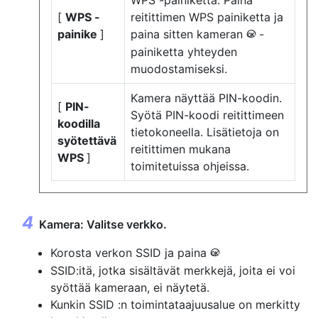
[
WPS -
reitittimen WPS painiketta ja
painike
]
paina sitten kameran
-
J
painiketta yhteyden
muodostamiseksi.
Kamera näyttää PIN-koodin.
[
PIN-
Syötä PIN-koodi reitittimeen
koodilla
tietokoneella. Lisätietoja on
syötettävä
reitittimen mukana
WPS
]
toimitetuissa ohjeissa.
Kamera: Valitse verkko.
Korosta verkon SSID ja paina
J
SSID:itä, jotka sisältävät merkkejä, joita ei voi
syöttää kameraan, ei näytetä.
Kunkin SSID :n toimintataajuusalue on merkitty