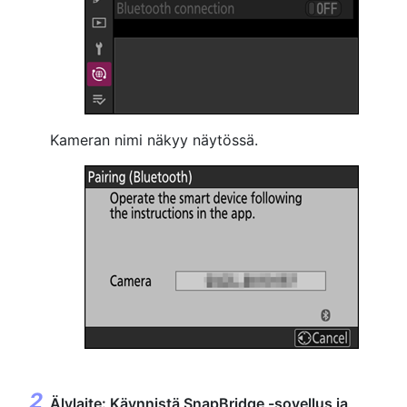
Kameran nimi näkyy näytössä.
Älylaite: Käynnistä SnapBridge -sovellus ja