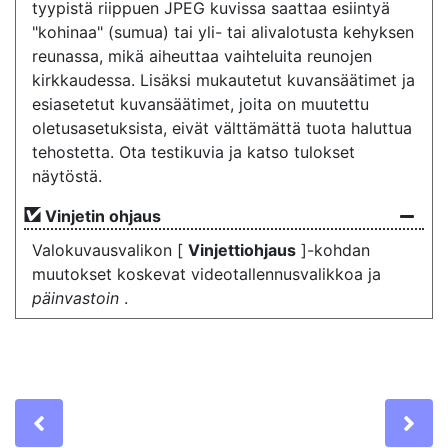
tyypistä riippuen JPEG kuvissa saattaa esiintyä
"kohinaa" (sumua) tai yli- tai alivalotusta kehyksen
reunassa, mikä aiheuttaa vaihteluita reunojen
kirkkaudessa. Lisäksi mukautetut kuvansäätimet ja
esiasetetut kuvansäätimet, joita on muutettu
oletusasetuksista, eivät välttämättä tuota haluttua
tehostetta. Ota testikuvia ja katso tulokset
näytöstä.
Vinjetin ohjaus
Valokuvausvalikon [
Vinjettiohjaus
]-kohdan
muutokset koskevat videotallennusvalikkoa ja
päinvastoin
.
Previous
Ne