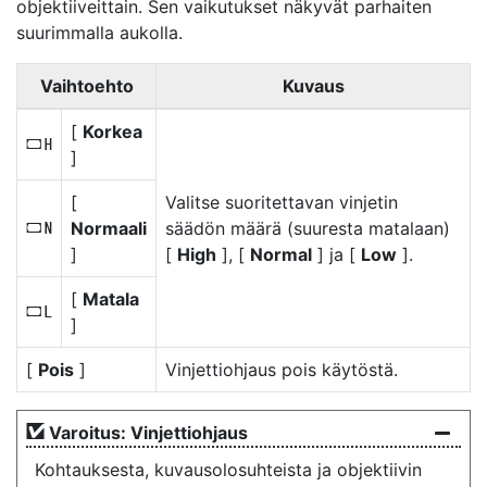
objektiiveittain. Sen vaikutukset näkyvät parhaiten
suurimmalla aukolla.
Vaihtoehto
Kuvaus
[
Korkea
e
]
[
Valitse suoritettavan vinjetin
Normaali
säädön määrä (suuresta matalaan)
g
]
[
High
], [
Normal
] ja [
Low
].
[
Matala
f
]
[
Pois
]
Vinjettiohjaus pois käytöstä.
Varoitus: Vinjettiohjaus
Kohtauksesta, kuvausolosuhteista ja objektiivin