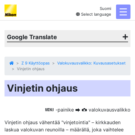
Suomi
toggl
Select language
Google Translate
Z 9 Käyttöopas
Valokuvausvalikko: Kuvausasetukset
Vinjetin ohjaus
Vinjetin ohjaus
-painike
valokuvausvalikko
G
U
C
Vinjetin ohjaus
vähentää "vinjetointia" – kirkkauden
laskua valokuvan reunoilla – määrällä, joka vaihtelee