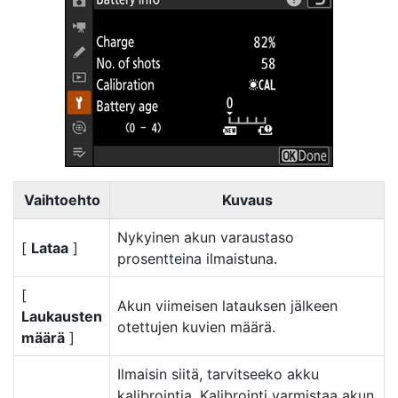
Vaihtoehto
Kuvaus
Nykyinen akun varaustaso
[
Lataa
]
prosentteina ilmaistuna.
[
Akun viimeisen latauksen jälkeen
Laukausten
otettujen kuvien määrä.
määrä
]
Ilmaisin siitä, tarvitseeko akku
kalibrointia. Kalibrointi varmistaa akun