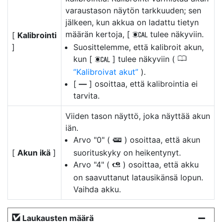
varaustason näytön tarkkuuden; sen
jälkeen, kun akkua on ladattu tietyn
määrän kertoja, [
tulee näkyviin.
[
Kalibrointi
j
]
Suosittelemme, että kalibroit akun,
0
kun [
] tulee näkyviin (
j
Kalibroivat akut
).
[
––
] osoittaa, että kalibrointia ei
tarvita.
Viiden tason näyttö, joka näyttää akun
iän.
Arvo "0" (
) osoittaa, että akun
k
[
Akun ikä
]
suorituskyky on heikentynyt.
Arvo "4" (
) osoittaa, että akku
l
on saavuttanut latausikänsä lopun.
Vaihda akku.
Laukausten määrä