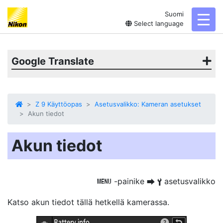
Suomi
toggl
Select language
Google Translate
Z 9 Käyttöopas
Asetusvalikko: Kameran asetukset
Akun tiedot
Akun tiedot
-painike
asetusvalikko
G
U
B
Katso akun tiedot
tällä hetkellä kamerassa.