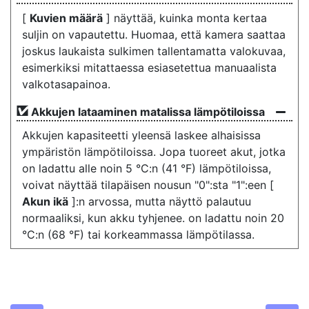
[
Kuvien määrä
] näyttää, kuinka monta kertaa
suljin on vapautettu. Huomaa, että kamera saattaa
joskus laukaista sulkimen tallentamatta valokuvaa,
esimerkiksi mitattaessa esiasetettua manuaalista
valkotasapainoa.
Akkujen lataaminen matalissa lämpötiloissa
Akkujen kapasiteetti yleensä laskee alhaisissa
ympäristön lämpötiloissa. Jopa tuoreet akut, jotka
on ladattu alle noin 5 °C:n (41 °F) lämpötiloissa,
voivat näyttää tilapäisen nousun "0":sta "1":een [
Akun ikä
]:n arvossa, mutta näyttö palautuu
normaaliksi, kun akku tyhjenee. on ladattu noin 20
°C:n (68 °F) tai korkeammassa lämpötilassa.