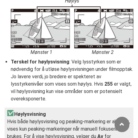
Høylys
Mønster 1
Mønster 2
Terskel for høylysvisning
: Velg lysstyrken som er
nødvendig for å utløse høylysvisningen under filmopptak.
Jo lavere verdi, jo bredere er spekteret av
lysstyrkenivåer som vises som høylys. Hvis
255
er valgt,
vil høylysvisning kun vise områder som er potensielt
overeksponerte.
Høylysvisning
Hvis både høylysvisning og peaking-markering er aktivert,
vises kun peaking-markeringer når manuell fokusering
brukes. For å vise høylysvisning, velger du
Av
for