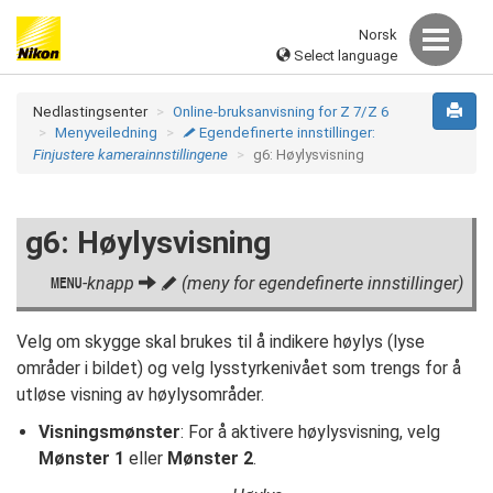
Norsk
Select language
Nedlastingsenter
Online-bruksanvisning for Z 7/Z 6
Menyveiledning
Egendefinerte innstillinger:
A
Finjustere kamerainnstillingene
g6: Høylysvisning
g6: Høylysvisning
-knapp
(meny for egendefinerte innstillinger)
G
A
Velg om skygge skal brukes til å indikere høylys (lyse
områder i bildet) og velg lysstyrkenivået som trengs for å
utløse visning av høylysområder.
Visningsmønster
: For å aktivere høylysvisning, velg
Mønster 1
eller
Mønster 2
.