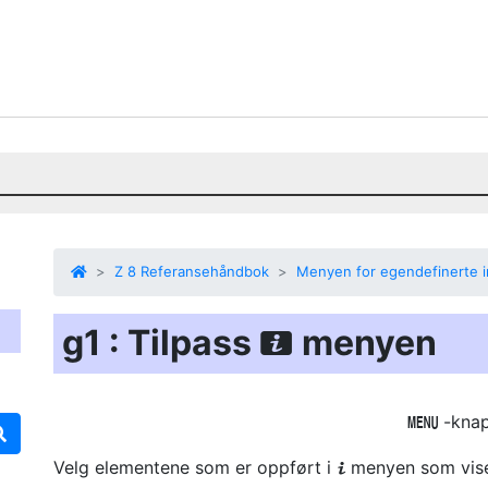
Z 8 Referansehåndbok
Menyen for egendefinerte in
g1 : Tilpass
menyen
i
-kna
G
Velg elementene som er oppført i
menyen som vis
i