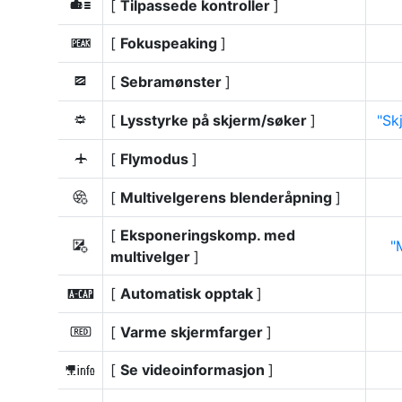
[
Tilpassede kontroller
]
w
[
Fokuspeaking
]
W
[
Sebramønster
]
9
[
Lysstyrke på skjerm/søker
]
Sk
3
[
Flymodus
]
u
[
Multivelgerens blenderåpning
]
8
[
Eksponeringskomp. med
9
multivelger
]
[
Automatisk opptak
]
X
[
Varme skjermfarger
]
v
[
Se videoinformasjon
]
l