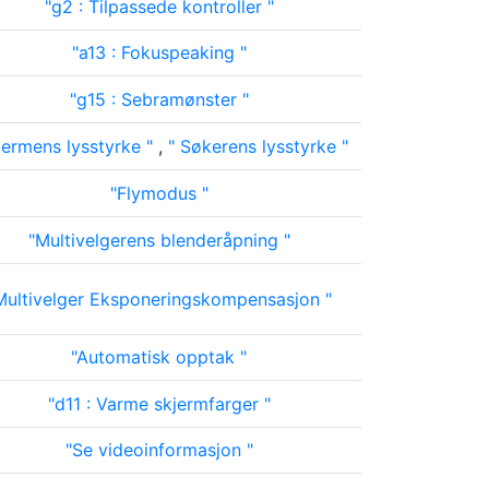
g2 : Tilpassede kontroller
a13 : Fokuspeaking
g15 : Sebramønster
jermens lysstyrke
,
Søkerens lysstyrke
Flymodus
Multivelgerens blenderåpning
Multivelger Eksponeringskompensasjon
Automatisk opptak
d11 : Varme skjermfarger
Se videoinformasjon