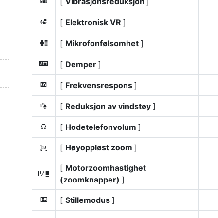
[
Vibrasjonsreduksjon
]
u
[
Elektronisk VR
]
4
[
Mikrofonfølsomhet
]
H
[
Demper
]
5
[
Frekvensrespons
]
6
[
Reduksjon av vindstøy
]
7
[
Hodetelefonvolum
]
8
[
Høyoppløst zoom
]
H
[
Motorzoomhastighet
v
(zoomknapper)
]
[
Stillemodus
]
L