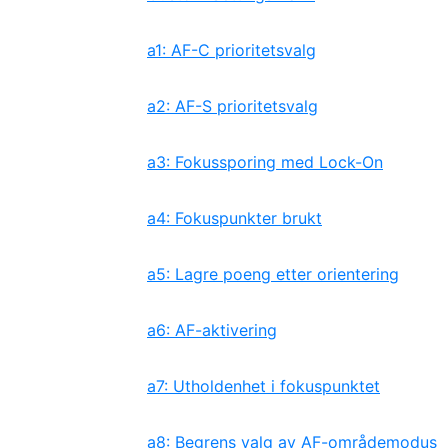
a1: AF-C prioritetsvalg
a2: AF-S prioritetsvalg
a3: Fokussporing med Lock-On
a4: Fokuspunkter brukt
a5: Lagre poeng etter orientering
a6: AF-aktivering
a7: Utholdenhet i fokuspunktet
a8: Begrens valg av AF-områdemodus