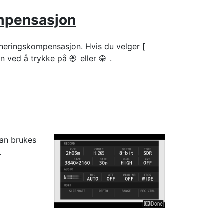
mpensasjon
oneringskompensasjon. Hvis du velger [
on ved å trykke på
eller
.
1
3
kan brukes
.