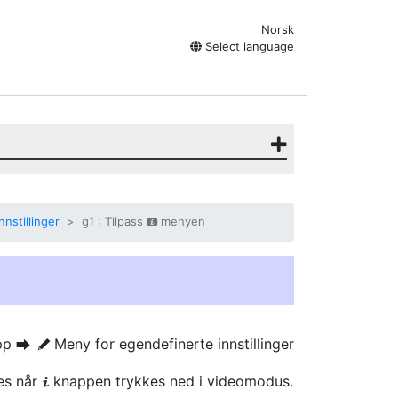
Norsk
Select language
nstillinger
g1 : Tilpass
menyen
i
pp
Meny for egendefinerte innstillinger
U
A
es når
knappen trykkes ned i videomodus.
i