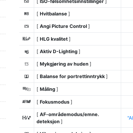
[
ISO-følsomhetsinnstillinger
]
9
[
Hvitbalanse
]
m
[
Angi Picture Control
]
h
[
HLG kvalitet
]
6
[
Aktiv D-Lighting
]
y
[
Mykgjøring av huden
]
h
[
Balanse for portrettinntrykk
]
i
[
Måling
]
w
[
Fokusmodus
]
s
[
AF-områdemodus/emne.
A
7
deteksjon
]