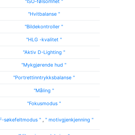
ISO-følsomhet
Hvitbalanse
Bildekontroller
HLG -kvalitet
Aktiv D-Lighting
Mykgjørende hud
Portrettinntrykksbalanse
Måling
Fokusmodus
F-søkefeltmodus
,
motivgjenkjenning