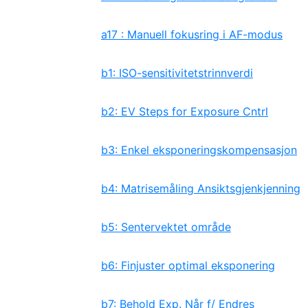
a17 : Manuell fokusring i AF-modus
b1: ISO-sensitivitetstrinnverdi
b2: EV Steps for Exposure Cntrl
b3: Enkel eksponeringskompensasjon
b4: Matrisemåling Ansiktsgjenkjenning
b5: Sentervektet område
b6: Finjuster optimal eksponering
b7: Behold Exp. Når f/ Endres