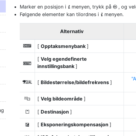
Marker en posisjon i
menyen, trykk på
, og ve
i
J
Følgende elementer kan tilordnes i
menyen.
i
Alternativ
[
Opptaksmenybank
]
n
[
Velg egendefinerte
j
innstillingsbank
]
A
[
Bildestørrelse/bildefrekvens
]
G
[
Velg bildeområde
]
J
ng
[
Destinasjon
]
N
[
Eksponeringskompensasjon
]
E