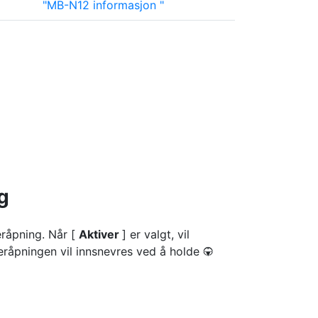
MB-N12 informasjon
g
eråpning. Når [
Aktiver
] er valgt, vil
eråpningen vil innsnevres ved å holde
3