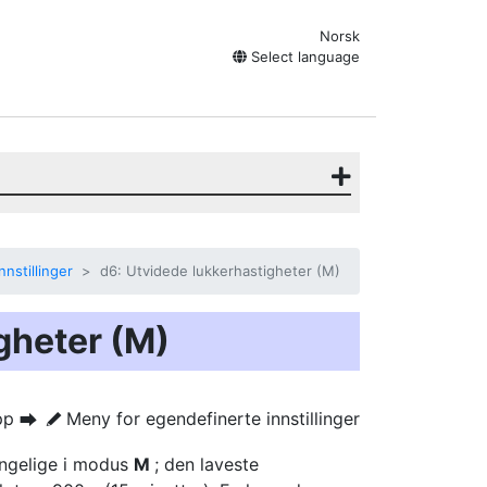
Norsk
Select language
nstillinger
d6: Utvidede lukkerhastigheter (M)
gheter (M)
pp
Meny for egendefinerte innstillinger
U
A
engelige i modus
M
; den laveste