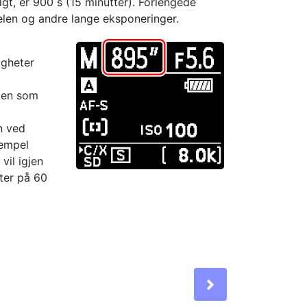
algt, er 900 s (15 minutter). Forlengede
melen og andre lange eksponeringer.
igheter
eten som
n ved
sempel
vil igjen
ter på 60
Next