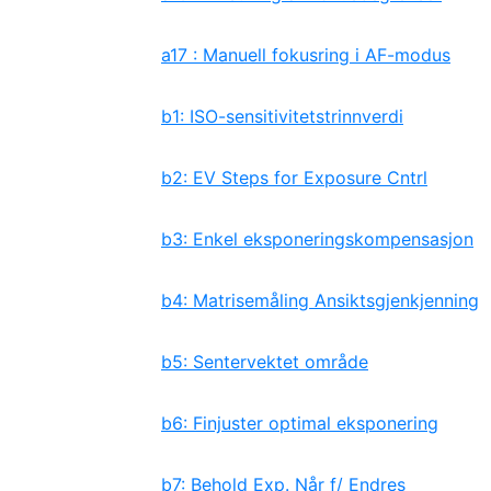
a17 : Manuell fokusring i AF-modus
b1: ISO-sensitivitetstrinnverdi
b2: EV Steps for Exposure Cntrl
b3: Enkel eksponeringskompensasjon
b4: Matrisemåling Ansiktsgjenkjenning
b5: Sentervektet område
b6: Finjuster optimal eksponering
b7: Behold Exp. Når f/ Endres