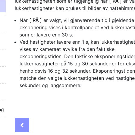
lukkerhastigheten som er tilgjengelig når [
PÅ
] er v
lukkerhastigheter kan brukes til bilder av nattehim
Når [
PÅ
] er valgt, vil gjenværende tid i gjeldende
eksponering vises i kontrollpanelet ved lukkerhast
som er lavere enn 30 s.
Ved hastigheter lavere enn 1 s, kan lukkerhastigh
vises av kameraet avvike fra den faktiske
eksponeringstiden. Den faktiske eksponeringstide
lukkerhastigheter på 15 og 30 sekunder er for ek
henholdsvis 16 og 32 sekunder. Eksponeringstiden 
matche den valgte lukkerhastigheten ved hastighe
sekunder og langsommere.
ng
Previous