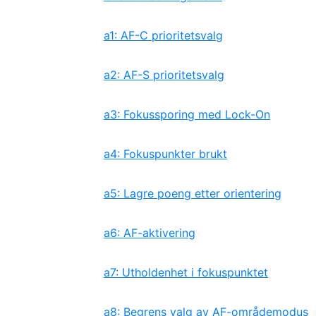
a1: AF-C prioritetsvalg
a2: AF-S prioritetsvalg
a3: Fokussporing med Lock-On
a4: Fokuspunkter brukt
a5: Lagre poeng etter orientering
a6: AF-aktivering
a7: Utholdenhet i fokuspunktet
a8: Begrens valg av AF-områdemodus