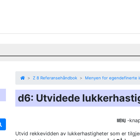
Z 8 Referansehåndbok
Menyen for egendefinerte in
d6: Utvidede lukkerhasti
-kna
G
Utvid rekkevidden av lukkerhastigheter som er tilgj