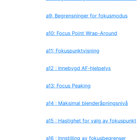
a9: Begrensninger for fokusmodus
a10: Focus Point Wrap-Around
a11: Fokuspunktvisning
a12 : Innebygd AF-hjelpelys
a13: Focus Peaking
a14 : Maksimal blenderåpningsnivå
a15 : Hastighet for valg av fokuspunkt
a16 : Innstilling av fokusbegrenser