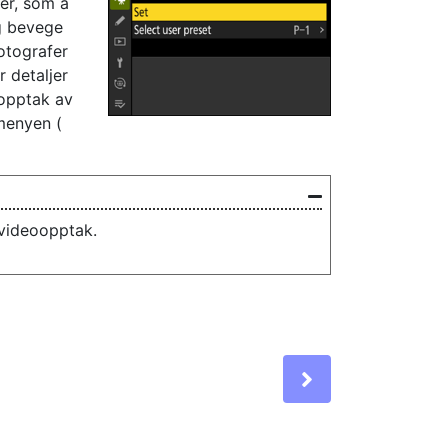
er, som å
g bevege
otografer
r detaljer
 opptak av
menyen (
 videoopptak.
Next