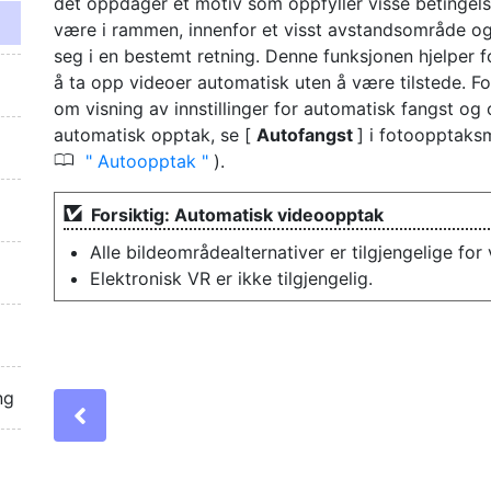
det oppdager et motiv som oppfyller visse betingels
være i rammen, innenfor et visst avstandsområde o
seg i en bestemt retning. Denne funksjonen hjelper f
å ta opp videoer automatisk uten å være tilstede. Fo
om visning av innstillinger for automatisk fangst og
automatisk opptak, se [
Autofangst
] i fotoopptaks
0
Autoopptak
).
Forsiktig: Automatisk videoopptak
Alle bildeområdealternativer er tilgjengelige for
Elektronisk VR er ikke tilgjengelig.
ng
Previous