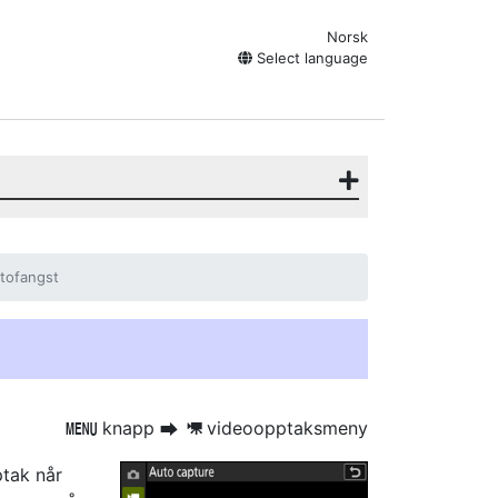
Norsk
Select language
tofangst
knapp
videoopptaksmeny
G
U
1
ptak når