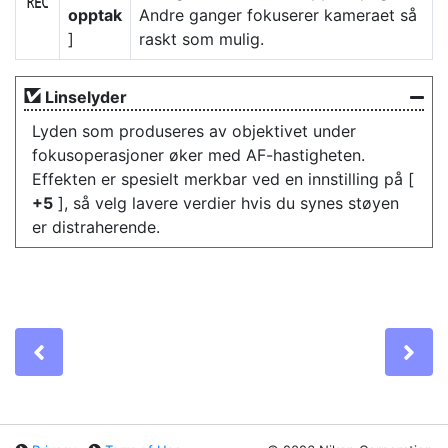
E
opptak
Andre ganger fokuserer kameraet så
]
raskt som mulig.
Linselyder
Lyden som produseres av objektivet under
fokusoperasjoner øker med AF-hastigheten.
Effekten er spesielt merkbar ved en innstilling på [
+5
], så velg lavere verdier hvis du synes støyen
er distraherende.
Previous
Ne