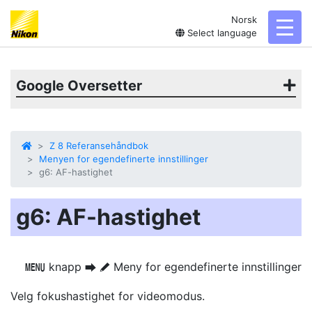
Norsk
toggl
Select language
Google Oversetter
Z 8 Referansehåndbok
Menyen for egendefinerte innstillinger
g6: AF-hastighet
g6: AF-hastighet
knapp
Meny for egendefinerte innstillinger
G
U
A
Velg fokushastighet for videomodus.