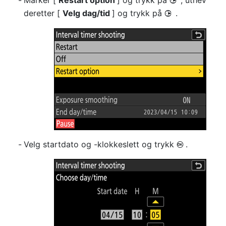
Marker [
Restart option
] og trykk på
, uthev
2
deretter [
Velg dag/tid
] og trykk på
.
2
Velg startdato og -klokkeslett og trykk
.
J