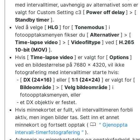
med intervalltimer, uavhengig av alternativet som er
valgt for Custom Setting c3 [
Power off delay
] > [
Standby timer
].
Ved å velge [
HLG
] for [
Tonemodus
] i
fotoopptaksmenyen fikser du [
Alternativer
] > [
Time-lapse video
] > [
Videofiltype
] ved [
H.265
10-bit (MOV)
].
Hvis [
Time-lapse video
] er valgt for [
Options
]
ved en bildestørrelse på 7680 × 4320, vil ikke
fotografering med intervalltimer starte hvis:
[
DX (24×16)
] eller [
1:1 (24×24)
] er valgt for [
Bildeområde
] > [
Velg bildeområde
] i
fotoopptaksmenyen, eller
et DX objektiv er festet.
Hvis minnekortet er fullt, vil intervalltimeren forbli
aktiv, men ingen bilder tas. Sett inn et annet
0
minnekort og fortsett opptak (
Gjenoppta
intervall-timerfotografering
).
Avhengig av minnekortytelse og opptaksforhold, ka