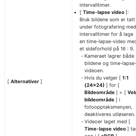
intervalltimer.
[
Time-lapse video
]:
Bruk bildene som er tatt
under fotografering me
intervalltimer for å lage
en time-lapse-video me
et sideforhold på 16 : 9.
Kameraet lagrer både
bildene og time-lapse
videoen.
Hvis du velger [
1:1
[
Alternativer
]
(24×24)
] for [
Bildeområde
] > [
Vel
bildeområde
] i
fotoopptaksmenyen,
deaktiveres utløseren.
Videoer laget med [
Time-lapse video
] ta