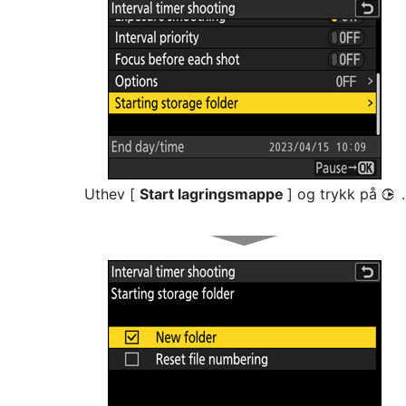
Uthev [
Start lagringsmappe
] og trykk på
.
2