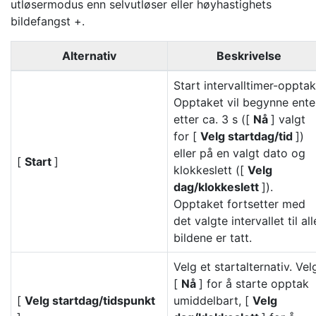
utløsermodus enn selvutløser eller høyhastighets
bildefangst +.
Alternativ
Beskrivelse
Start intervalltimer-opptak
Opptaket vil begynne ente
etter ca. 3 s ([
Nå
] valgt
for [
Velg startdag/tid
])
eller på en valgt dato og
[
Start
]
klokkeslett ([
Velg
dag/klokkeslett
]).
Opptaket fortsetter med
det valgte intervallet til all
bildene er tatt.
Velg et startalternativ. Vel
[
Nå
] for å starte opptak
[
Velg startdag/tidspunkt
umiddelbart, [
Velg