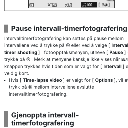
Pause intervall-timerfotografering
Intervalltimerfotografering kan settes på pause mellom
intervallene ved å trykke på
eller ved å velge [
Interva
J
timer shooting
] i fotoopptaksmenyen, utheve [
Pause
]
trykke på
. Merk at menyene kanskje ikke vises når
J
knappen trykkes hvis tiden som er valgt for [
Intervall
] 
veldig kort.
Hvis [
Time-lapse video
] er valgt for [
Options
], vil e
trykk på
mellom intervallene avslutte
J
intervalltimerfotografering.
Gjenoppta intervall-
timerfotografering