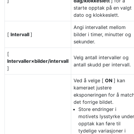
]
dag/klokkeslett
] for å
starte opptak på en valgt
dato og klokkeslett.
Angi intervallet mellom
[
Intervall
]
bilder i timer, minutter og
sekunder.
[
Velg antall intervaller og
Intervaller×bilder/intervall
antall skudd per intervall.
]
Ved å velge [
ON
] kan
kameraet justere
eksponeringen for å matc
det forrige bildet.
Store endringer i
motivets lysstyrke unde
opptak kan føre til
tydelige variasjoner i