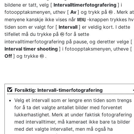
bildene er tatt, velg [
Intervalltimerfotografering
] i
fotoopptaksmenyen, uthev [
Av
] og trykk på
. Merk at
J
menyene kanskje ikke vises når
-knappen trykkes hv
G
tiden som er valgt for [
Intervall
] er veldig kort. I dette
tilfellet må du trykke på
for å sette
J
intervalltimerfotografering på pause, og deretter velge [
Interval timer shooting
] i fotoopptaksmenyen, utheve [
Off
] og trykke
.
J
Forsiktig: Intervall-timerfotografering
Velg et intervall som er lengre enn tiden som trengs
for å ta det valgte antallet bilder med forventet
lukkerhastighet. Merk at under faktisk fotografering
med intervalltimer, må kameraet ikke bare ta bilder
med det valgte intervallet, men må også ha