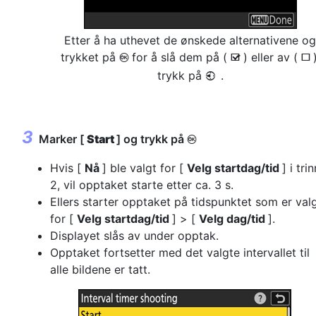
Etter å ha uthevet de ønskede alternativene og
trykket på
for å slå dem på (
) eller av (
J
M
U
trykk på
.
4
Marker [
Start
] og trykk på
J
Hvis [
Nå
] ble valgt for [
Velg startdag/tid
] i trin
2, vil opptaket starte etter ca. 3 s.
Ellers starter opptaket på tidspunktet som er val
for [
Velg startdag/tid
] > [
Velg dag/tid
].
Displayet slås av under opptak.
Opptaket fortsetter med det valgte intervallet til
alle bildene er tatt.