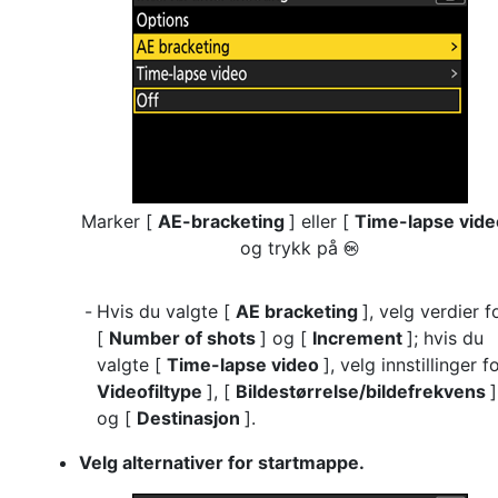
Marker [
AE-bracketing
] eller [
Time-lapse vid
og trykk på
J
Hvis du valgte [
AE bracketing
], velg verdier f
[
Number of shots
] og [
Increment
]; hvis du
valgte [
Time-lapse video
], velg innstillinger fo
Videofiltype
], [
Bildestørrelse/bildefrekvens
]
og [
Destinasjon
].
Velg alternativer for startmappe.