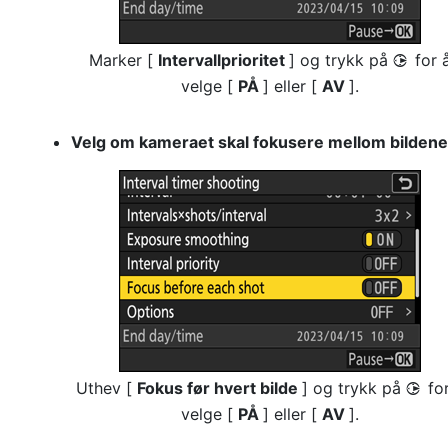
Marker [
Intervallprioritet
] og trykk på
for 
2
velge [
PÅ
] eller [
AV
].
Velg om kameraet skal fokusere mellom bildene
Uthev [
Fokus før hvert bilde
] og trykk på
fo
2
velge [
PÅ
] eller [
AV
].