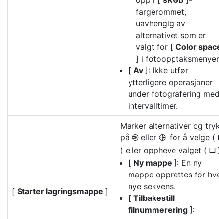
opp i [
sRGB
]-
fargerommet,
uavhengig av
alternativet som er
valgt for [
Color spac
] i fotoopptaksmenyen
[
Av
]: Ikke utfør
ytterligere operasjoner
under fotografering me
intervalltimer.
Marker alternativer og try
på
eller
for å velge (
J
2
) eller oppheve valget (
U
[
Ny mappe
]: En ny
mappe opprettes for hv
nye sekvens.
[
Starter lagringsmappe
]
[
Tilbakestill
filnummerering
]: