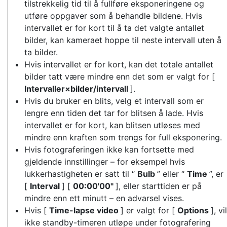
tilstrekkelig tid til å fullføre eksponeringene og
utføre oppgaver som å behandle bildene. Hvis
intervallet er for kort til å ta det valgte antallet
bilder, kan kameraet hoppe til neste intervall uten å
ta bilder.
Hvis intervallet er for kort, kan det totale antallet
bilder tatt være mindre enn det som er valgt for [
Intervaller×bilder/intervall
].
Hvis du bruker en blits, velg et intervall som er
lengre enn tiden det tar for blitsen å lade. Hvis
intervallet er for kort, kan blitsen utløses med
mindre enn kraften som trengs for full eksponering.
Hvis fotograferingen ikke kan fortsette med
gjeldende innstillinger – for eksempel hvis
lukkerhastigheten er satt til “
Bulb
” eller “
Time
”, er
[
Interval
] [
00:00'00"
], eller starttiden er på
mindre enn ett minutt – en advarsel vises.
Hvis [
Time-lapse video
] er valgt for [
Options
], vil
ikke standby-timeren utløpe under fotografering