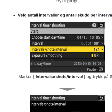
trykk på
.
J
Velg antall intervaller og antall skudd per interval
Marker [
Intervals×shots/interval
] og trykk på