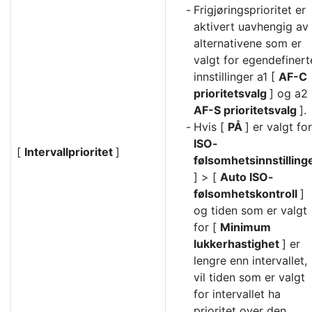
Frigjøringsprioritet er
aktivert uavhengig av
alternativene som er
valgt for egendefinert
innstillinger a1 [
AF-C
prioritetsvalg
] og a2 
AF-S prioritetsvalg
].
Hvis [
PÅ
] er valgt for
ISO-
[
Intervallprioritet
]
følsomhetsinnstilling
] > [
Auto ISO-
følsomhetskontroll
]
og tiden som er valgt
for [
Minimum
lukkerhastighet
] er
lengre enn intervallet,
vil tiden som er valgt
for intervallet ha
prioritet over den