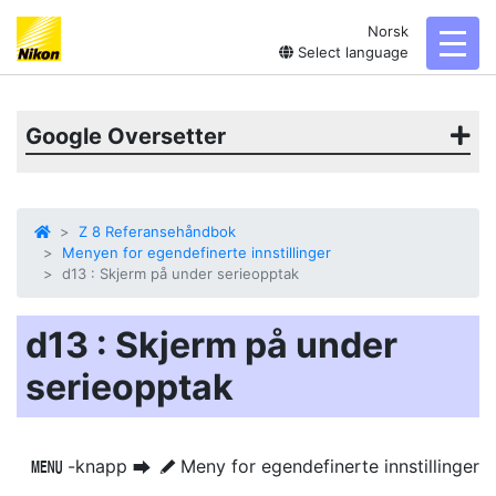
Norsk
toggl
Select language
Google Oversetter
Z 8 Referansehåndbok
Menyen for egendefinerte innstillinger
d13 : Skjerm på under serieopptak
d13 : Skjerm på under
serieopptak
-knapp
Meny for egendefinerte innstillinger
G
U
A