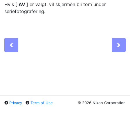
Hvis [
AV
] er valgt, vil skjermen bli tom under
seriefotografering.
Previous
Ne
Privacy
Term of Use
©
2026 Nikon Corporation