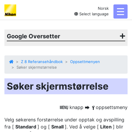
Norsk
toggl
Select language
Google Oversetter
Z 8 Referansehåndbok
Oppsettmenyen
Søker skjermstørrelse
Søker skjermstørrelse
knapp
oppsettsmeny
G
U
B
Velg søkerens forstørrelse under opptak og avspilling
fra [
Standard
] og [
Small
]. Ved å velge [
Liten
] blir