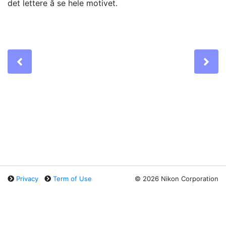
det lettere å se hele motivet.
Previous
Ne
Privacy
Term of Use
©
2026 Nikon Corporation