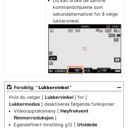
Du kan bruke de samme
kommandohjulene som
sekundalternativet for å velge
lukkervinkel.
Forsiktig: "
Lukkervinkel
"
Hvis du velger [
Lukkervinkel
] for [
Lukkermodus
] deaktiveres følgende funksjoner:
Videoopptaksmeny [
Høyfrekvent
flimmerreduksjon
]
Egendefinert innstilling g12 [
Utvidede