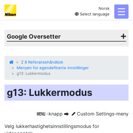
Norsk
toggl
Select language
Google Oversetter
Z 8 Referansehåndbok
Menyen for egendefinerte innstillinger
g13: Lukkermodus
g13: Lukkermodus
-knapp
Custom Settings-meny
G
U
A
Velg lukkerhastighetsinnstillingsmodus for