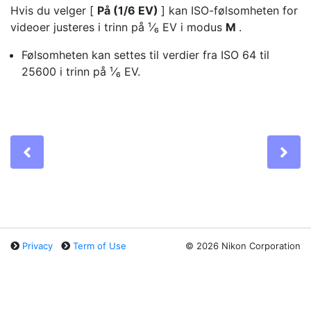
Hvis du velger [
På (1/6 EV)
] kan ISO-følsomheten for
videoer justeres i trinn på ¹⁄₆ EV i modus
M
.
Følsomheten kan settes til verdier fra ISO 64 til
25600 i trinn på ¹⁄₆ EV.
Previous
Ne
Privacy
Term of Use
©
2026 Nikon Corporation