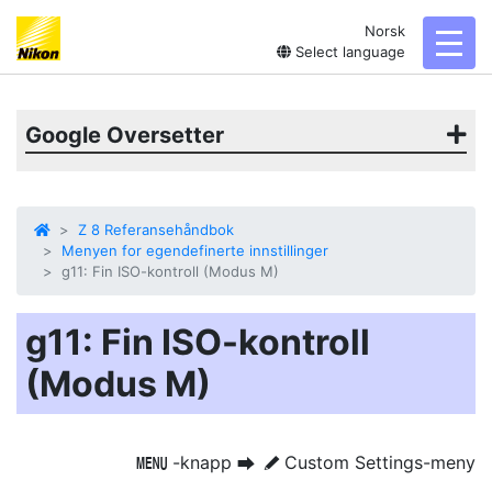
Norsk
toggl
Select language
Google Oversetter
Z 8 Referansehåndbok
Menyen for egendefinerte innstillinger
g11: Fin ISO-kontroll (Modus M)
g11: Fin ISO-kontroll
(Modus M)
-knapp
Custom Settings-meny
G
U
A