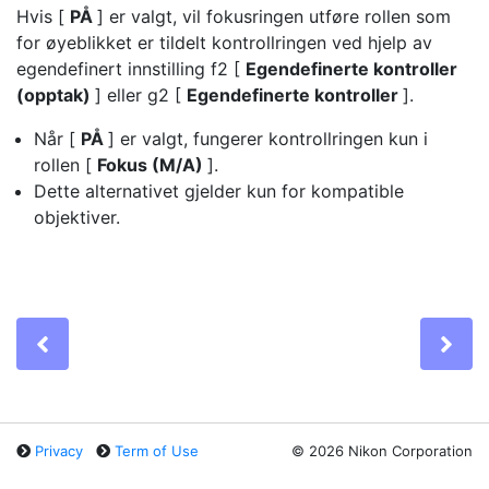
Hvis [
PÅ
] er valgt, vil fokusringen utføre rollen som
for øyeblikket er tildelt kontrollringen ved hjelp av
egendefinert innstilling f2 [
Egendefinerte kontroller
(opptak)
] eller g2 [
Egendefinerte kontroller
].
Når [
PÅ
] er valgt, fungerer kontrollringen kun i
rollen [
Fokus (M/A)
].
Dette alternativet gjelder kun for kompatible
objektiver.
Previous
Ne
Privacy
Term of Use
©
2026 Nikon Corporation