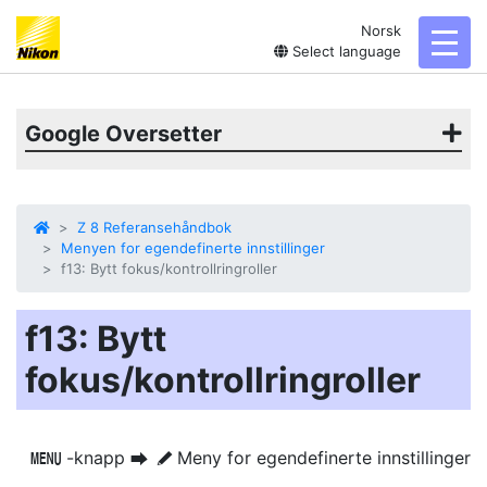
Norsk
toggl
Select language
Google Oversetter
Z 8 Referansehåndbok
Menyen for egendefinerte innstillinger
f13: Bytt fokus/kontrollringroller
f13: Bytt
fokus/kontrollringroller
-knapp
Meny for egendefinerte innstillinger
G
U
A