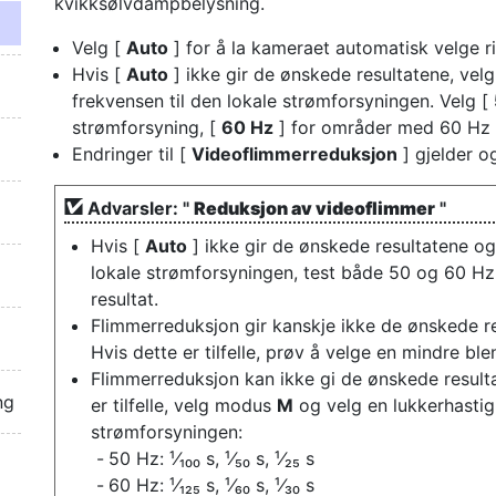
kvikksølvdampbelysning.
Velg [
Auto
] for å la kameraet automatisk velge ri
Hvis [
Auto
] ikke gir de ønskede resultatene, velg
frekvensen til den lokale strømforsyningen. Velg [
strømforsyning, [
60 Hz
] for områder med 60 Hz 
Endringer til [
Videoflimmerreduksjon
] gjelder o
Advarsler: "
Reduksjon av videoflimmer
"
Hvis [
Auto
] ikke gir de ønskede resultatene og
lokale strømforsyningen, test både 50 og 60 Hz
resultat.
Flimmerreduksjon gir kanskje ikke de ønskede res
Hvis dette er tilfelle, prøv å velge en mindre ble
Flimmerreduksjon kan ikke gi de ønskede resul
ng
er tilfelle, velg modus
M
og velg en lukkerhastigh
strømforsyningen:
50 Hz: ¹⁄₁₀₀ s, ¹⁄₅₀ s, ¹⁄₂₅ s
60 Hz: ¹⁄₁₂₅ s, ¹⁄₆₀ s, ¹⁄₃₀ s