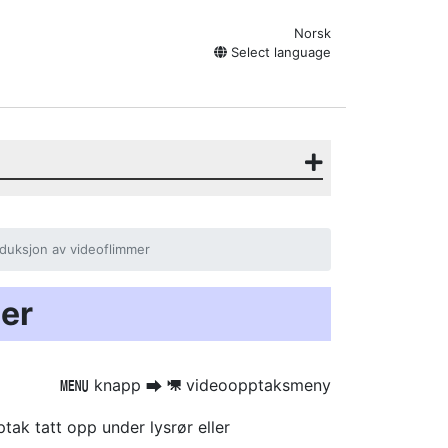
Norsk
Select language
duksjon av videoflimmer
er
knapp
videoopptaksmeny
G
U
1
ak tatt opp under lysrør eller