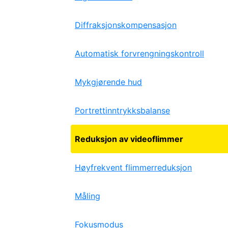
Diffraksjonskompensasjon
Automatisk forvrengningskontroll
Mykgjørende hud
Portrettinntrykksbalanse
Reduksjon av videoflimmer
Høyfrekvent flimmerreduksjon
Måling
Fokusmodus