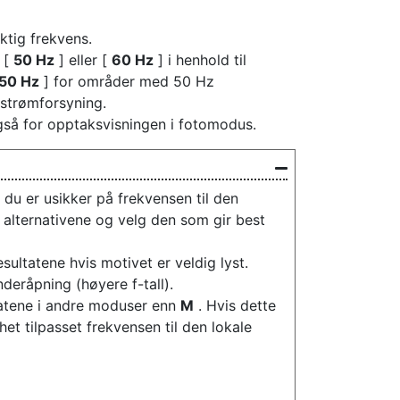
ktig frekvens.
 [
50 Hz
] eller [
60 Hz
] i henhold til
50 Hz
] for områder med 50 Hz
strømforsyning.
gså for opptaksvisningen i fotomodus.
 du er usikker på frekvensen til den
 alternativene og velg den som gir best
ultatene hvis motivet er veldig lyst.
nderåpning (høyere f-tall).
tatene i andre moduser enn
M
. Hvis dette
et tilpasset frekvensen til den lokale