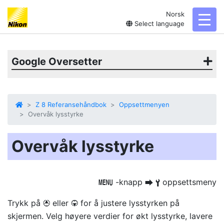
Norsk
toggl
Select language
Google Oversetter
Z 8 Referansehåndbok
Oppsettmenyen
Overvåk lysstyrke
Overvåk lysstyrke
-knapp
oppsettsmeny
G
U
B
Trykk på
eller
for å justere lysstyrken på
1
3
skjermen. Velg høyere verdier for økt lysstyrke, lavere