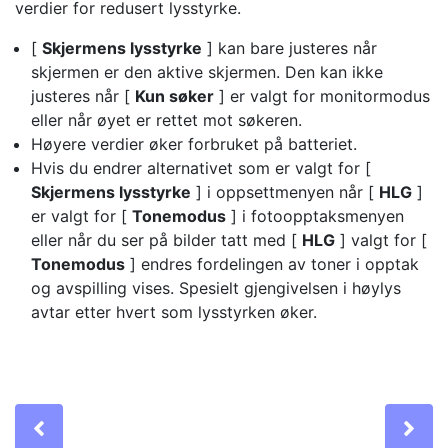
verdier for redusert lysstyrke.
[
Skjermens lysstyrke
] kan bare justeres når
skjermen er den aktive skjermen. Den kan ikke
justeres når [
Kun søker
] er valgt for monitormodus
eller når øyet er rettet mot søkeren.
Høyere verdier øker forbruket på batteriet.
Hvis du endrer alternativet som er valgt for [
Skjermens lysstyrke
] i oppsettmenyen når [
HLG
]
er valgt for [
Tonemodus
] i fotoopptaksmenyen
eller når du ser på bilder tatt med [
HLG
] valgt for [
Tonemodus
] endres fordelingen av toner i opptak
og avspilling vises. Spesielt gjengivelsen i høylys
avtar etter hvert som lysstyrken øker.
Previous
Ne