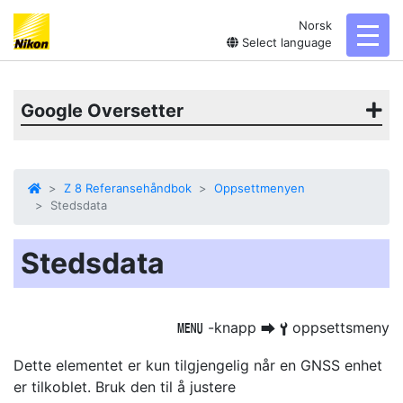
Norsk
toggl
Select language
Google Oversetter
Z 8 Referansehåndbok
Oppsettmenyen
Stedsdata
Stedsdata
-knapp
oppsettsmeny
G
U
B
Dette elementet er kun tilgjengelig når en GNSS enhet
er tilkoblet. Bruk den til å justere