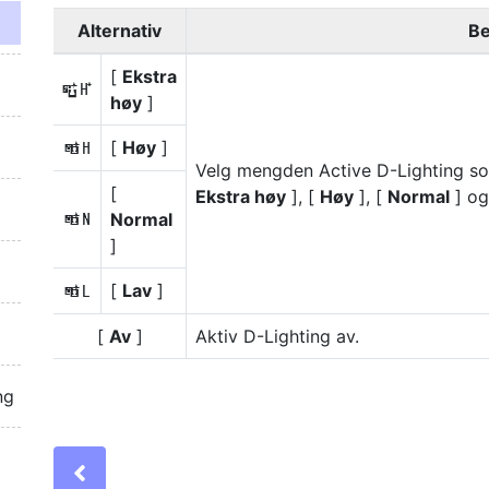
Alternativ
Be
[
Ekstra
Z
høy
]
[
Høy
]
P
Velg mengden Active D-Lighting som 
[
Ekstra høy
], [
Høy
], [
Normal
] og
Normal
Q
]
[
Lav
]
R
[
Av
]
Aktiv D-Lighting av.
ng
Previous