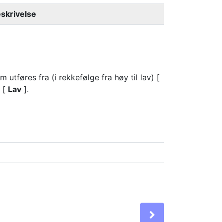
skrivelse
utføres fra (i rekkefølge fra høy til lav) [
 [
Lav
].
Next