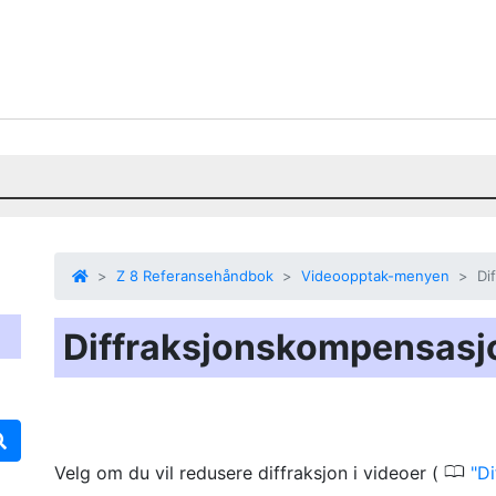
Z 8 Referansehåndbok
Videoopptak-menyen
Di
Diffraksjonskompensasj
0
Velg om du vil redusere diffraksjon i videoer (
Di