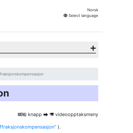
Norsk
Select language
ffraksjonskompensasjon
on
knapp
videoopptaksmeny
G
U
1
ffraksjonskompensasjon
).