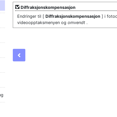
Diffraksjonskompensasjon
Endringer til [
Diffraksjonskompensasjon
] i foto
videoopptaksmenyen og
omvendt
.
Previous
ng