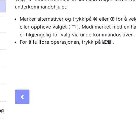
underkommandohjulet.
Marker alternativer og trykk på
eller
for å ve
J
2
eller oppheve valget (
). Modi merket med en h
U
er tilgjengelig for valg via underkommandoskiven.
For å fullføre operasjonen, trykk på
.
G
Previous
ng