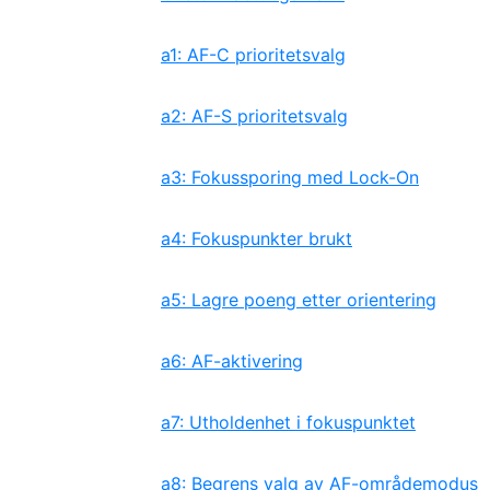
a1: AF-C prioritetsvalg
a2: AF-S prioritetsvalg
a3: Fokussporing med Lock-On
a4: Fokuspunkter brukt
a5: Lagre poeng etter orientering
a6: AF-aktivering
a7: Utholdenhet i fokuspunktet
a8: Begrens valg av AF-områdemodus