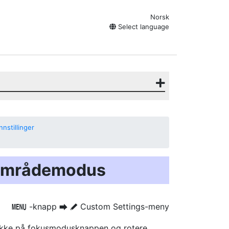
Norsk
Select language
nstillinger
-områdemodus
-knapp
Custom Settings-meny
G
U
A
kke på fokusmodusknappen og rotere