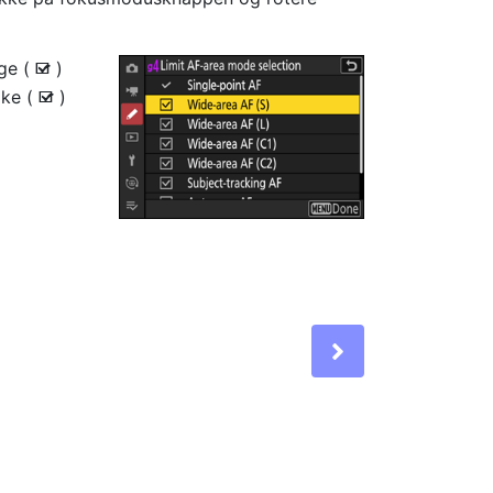
lge (
)
M
ake (
)
M
Next