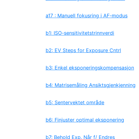
a17 : Manuell fokusring i AF-modus
b1: ISO-sensitivitetstrinnverdi
b2: EV Steps for Exposure Cntrl
b3: Enkel eksponeringskompensasjon
b4: Matrisemåling Ansiktsgjenkjenning
b5: Sentervektet område
b6: Finjuster optimal eksponering
b7: Behold Exp. Når f/ Endres