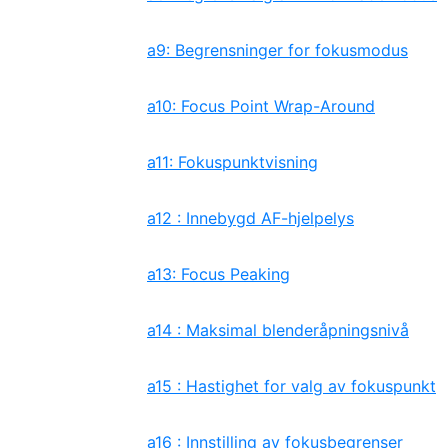
a9: Begrensninger for fokusmodus
a10: Focus Point Wrap-Around
a11: Fokuspunktvisning
a12 : Innebygd AF-hjelpelys
a13: Focus Peaking
a14 : Maksimal blenderåpningsnivå
a15 : Hastighet for valg av fokuspunkt
a16 : Innstilling av fokusbegrenser