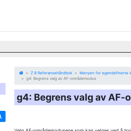
Z 8 Referansehåndbok
Menyen for egendefinerte in
g4: Begrens valg av AF-områdemodus
g4: Begrens valg av AF
Velg AF-områdemodusene som kan velges ved å try