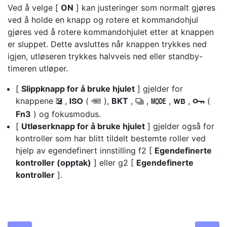
Ved å velge [
ON
] kan justeringer som normalt gjøres
ved å holde en knapp og rotere et kommandohjul
gjøres ved å rotere kommandohjulet etter at knappen
er sluppet. Dette avsluttes når knappen trykkes ned
igjen, utløseren trykkes halvveis ned eller standby-
timeren utløper.
[
Slippknapp for å bruke hjulet
] gjelder for
knappene
,
(
),
BKT
,
,
,
,
(
E
S
Q
c
I
U
g
Fn3
) og fokusmodus.
[
Utløserknapp for å bruke hjulet
] gjelder også for
kontroller som har blitt tildelt bestemte roller ved
hjelp av egendefinert innstilling f2 [
Egendefinerte
kontroller (opptak)
] eller g2 [
Egendefinerte
kontroller
].