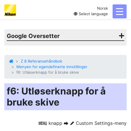
Norsk
toggl
Select language
Google Oversetter
Z 8 Referansehåndbok
Menyen for egendefinerte innstillinger
f6: Utløserknapp for å bruke skive
f6: Utløserknapp for å
bruke skive
knapp
Custom Settings-meny
G
U
A