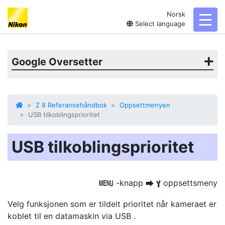
Norsk
toggl
Select language
Google Oversetter
Z 8 Referansehåndbok
Oppsettmenyen
USB tilkoblingsprioritet
USB tilkoblingsprioritet
-knapp
oppsettsmeny
G
U
B
Velg funksjonen som er tildelt prioritet når kameraet er
koblet til en datamaskin via USB .