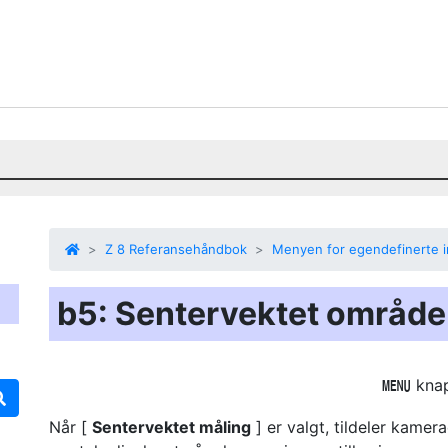
Z 8 Referansehåndbok
Menyen for egendefinerte in
b5: Sentervektet område
kna
G
Når [
Sentervektet måling
] er valgt, tildeler kamer