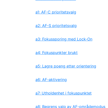
a1: AF-C prioritetsvalg
a2: AF-S prioritetsvalg
a3: Fokussporing med Lock-On
a4: Fokuspunkter brukt
a5: Lagre poeng etter orientering
a6: AF-aktivering
a7: Utholdenhet i fokuspunktet
a8: Begrens valg av AF-områdemodus