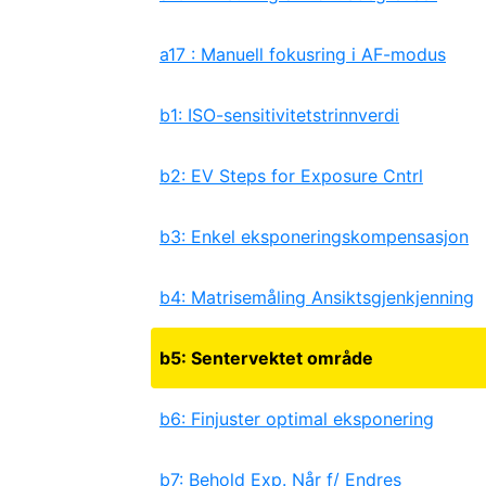
a17 : Manuell fokusring i AF-modus
b1: ISO-sensitivitetstrinnverdi
b2: EV Steps for Exposure Cntrl
b3: Enkel eksponeringskompensasjon
b4: Matrisemåling Ansiktsgjenkjenning
b5: Sentervektet område
b6: Finjuster optimal eksponering
b7: Behold Exp. Når f/ Endres