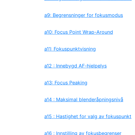
a9: Begrensninger for fokusmodus
a10: Focus Point Wrap-Around
a11: Fokuspunktvisning
a12 : Innebygd AF-hjelpelys
a13: Focus Peaking
a14 : Maksimal blenderåpningsnivå
a15 : Hastighet for valg av fokuspunkt
a16 : Innstilling av fokusbegrenser