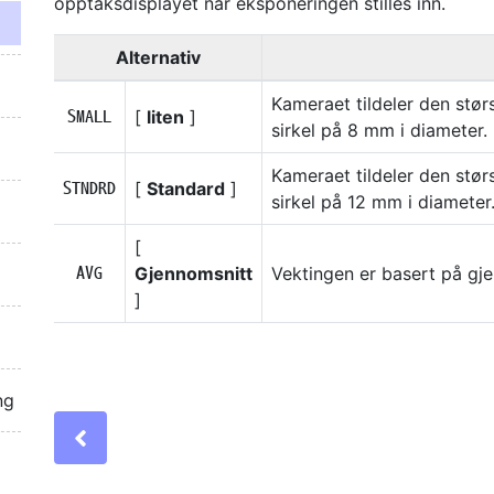
opptaksdisplayet når eksponeringen stilles inn.
Alternativ
Kameraet tildeler den stør
[
liten
]
R
sirkel på 8 mm i diameter.
Kameraet tildeler den stør
[
Standard
]
S
sirkel på 12 mm i diameter
[
Gjennomsnitt
Vektingen er basert på gj
T
]
ng
Previous