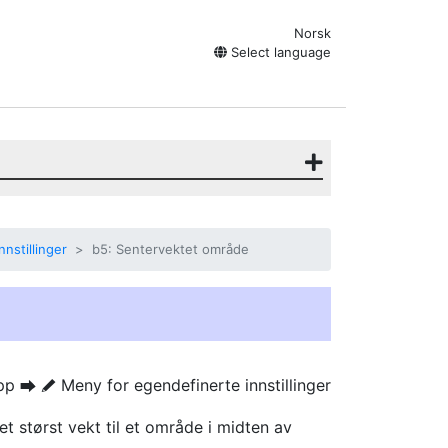
Norsk
Select language
nstillinger
b5: Sentervektet område
pp
Meny for egendefinerte innstillinger
U
A
aet størst vekt til et område i midten av