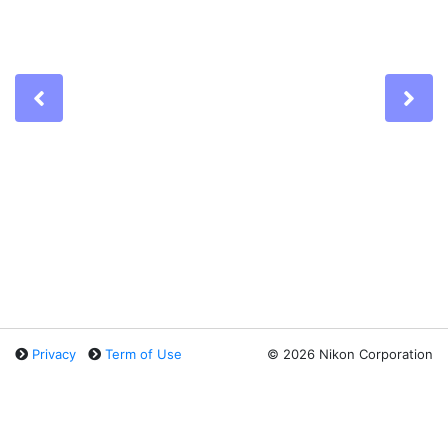
Previous
Ne
Privacy
Term of Use
©
2026 Nikon Corporation