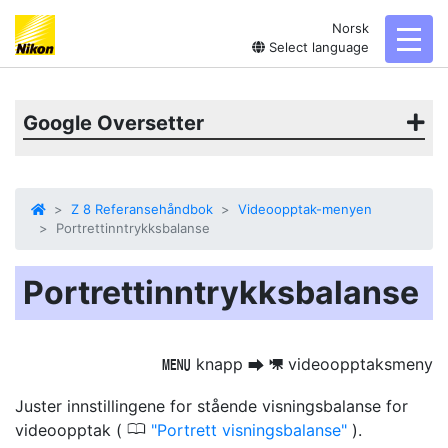
Norsk
toggl
Select language
Google Oversetter
Z 8 Referansehåndbok
Videoopptak-menyen
Portrettinntrykksbalanse
Portrettinntrykksbalanse
knapp
videoopptaksmeny
G
U
1
Juster innstillingene for stående visningsbalanse for
0
videoopptak (
Portrett visningsbalanse
).