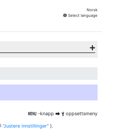
Norsk
Select language
-knapp
oppsettsmeny
G
U
B
0
Justere innstillinger
).