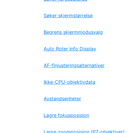
Søker skjermstørrelse
Begrens skjermmodusvalg
Auto Roter Info Display
AF-finjusteringsalternativer
Ikke-CPU-objektivdata
Avstandsenheter
Lagre fokusposisjon
Lagre zoomposisjon (PZ-objektiver)