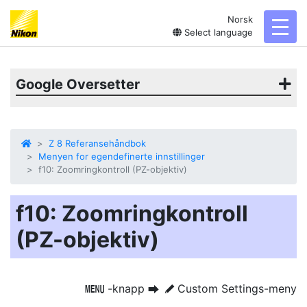
Norsk
toggl
Select language
Google Oversetter
Z 8 Referansehåndbok
Menyen for egendefinerte innstillinger
f10: Zoomringkontroll (PZ-objektiv)
f10: Zoomringkontroll
(PZ-objektiv)
-knapp
Custom Settings-meny
G
U
A