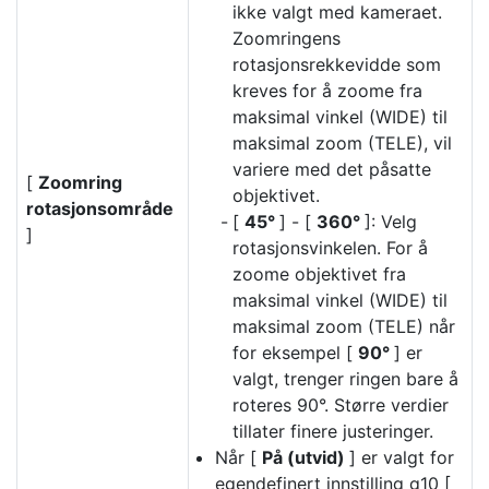
ikke valgt med kameraet.
Zoomringens
rotasjonsrekkevidde som
kreves for å zoome fra
maksimal vinkel (WIDE) til
maksimal zoom (TELE), vil
variere med det påsatte
[
Zoomring
objektivet.
rotasjonsområde
[
45°
] - [
360°
]: Velg
]
rotasjonsvinkelen. For å
zoome objektivet fra
maksimal vinkel (WIDE) til
maksimal zoom (TELE) når
for eksempel [
90°
] er
valgt, trenger ringen bare å
roteres 90°. Større verdier
tillater finere justeringer.
Når [
På (utvid)
] er valgt for
egendefinert innstilling g10 [