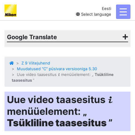
Eesti
toggl
Select language
Google Translate
Z 9 Viitejuhend
Muudatused "C" püsivara versiooniga 5.30
Uue video taasesitus
menüüelement: „
Tsükliline
i
taasesitus
”
Uue video taasesitus
i
menüüelement: „
Tsükliline taasesitus
”