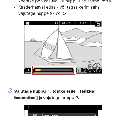
keerake põhikäsuvaliku nuppu ühe astme võrra.
Kaaderhaaval edasi- või tagasikerimiseks
vajutage nuppe
või
.
4
2
Vajutage nuppu
, tõstke esile [
Tsükkel
i
taasesitus
] ja vajutage nuppu
.
2