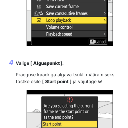
Valige [
Alguspunkt
].
Praeguse kaadriga algava tsükli määramiseks
tõstke esile [
Start point
] ja vajutage
J