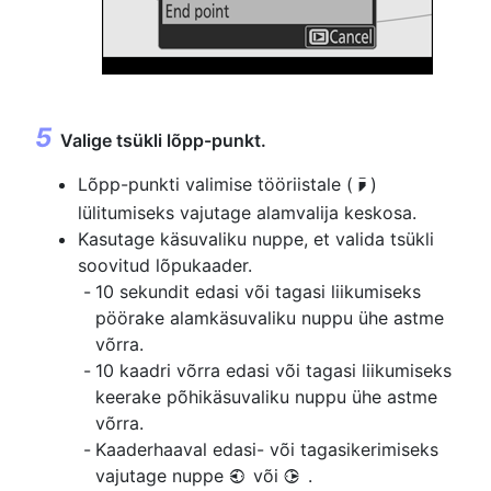
Valige tsükli lõpp-punkt.
Lõpp-punkti valimise tööriistale (
)
x
lülitumiseks vajutage alamvalija keskosa.
Kasutage käsuvaliku nuppe, et valida tsükli
soovitud lõpukaader.
10 sekundit edasi või tagasi liikumiseks
pöörake alamkäsuvaliku nuppu ühe astme
võrra.
10 kaadri võrra edasi või tagasi liikumiseks
keerake põhikäsuvaliku nuppu ühe astme
võrra.
Kaaderhaaval edasi- või tagasikerimiseks
vajutage nuppe
või
.
4
2