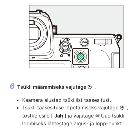
Tsükli määramiseks vajutage
.
1
Kaamera alustab tsüklilist taasesitust.
Tsükli taasesituse lõpetamiseks vajutage
,
1
tõstke esile [
Jah
] ja vajutage
Uue tsükli
J
loomiseks lähtestage algus- ja lõpp-punkt.