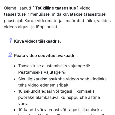
Oleme lisanud [
Tsükliline taasesitus
] video
taasesituse
menüüsse, mida kuvatakse taasesituse
i
pausi ajal. Korda videomaterjali määratud lõiku, valides
videos algus- ja lõpp-punkti.
Kuva videot täiskaadris.
Peata video soovitud avakaadril.
Taasesituse alustamiseks vajutage
J
Peatamiseks vajutage
.
3
Sinu ligikaudse asukoha videos saab kindlaks
teha video edenemisribalt.
10 sekundit edasi või tagasi liikumiseks
pöörake alamkäsuvaliku nuppu ühe astme
võrra.
10 kaadri võrra edasi või tagasi liikumiseks