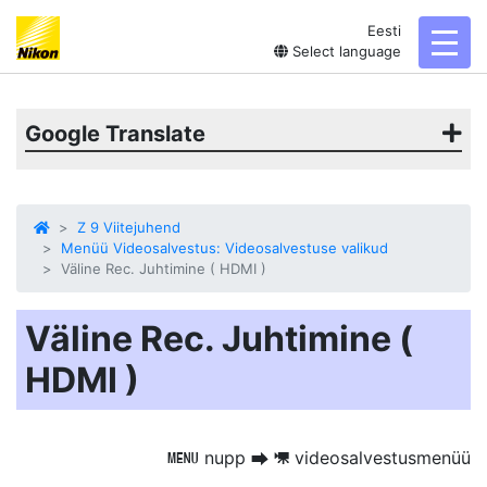
Eesti
toggl
Select language
Google Translate
Z 9 Viitejuhend
Menüü Videosalvestus: Videosalvestuse valikud
Väline Rec. Juhtimine ( HDMI )
Väline Rec. Juhtimine (
HDMI )
nupp
videosalvestusmenüü
G
U
1