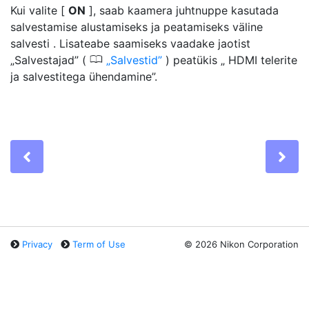
Kui valite [
ON
], saab kaamera juhtnuppe kasutada
salvestamise alustamiseks ja peatamiseks
väline
salvesti
. Lisateabe saamiseks vaadake jaotist
0
„Salvestajad” (
Salvestid
) peatükis „ HDMI telerite
ja salvestitega ühendamine”.
Previous
Ne
Privacy
Term of Use
©
2026 Nikon Corporation