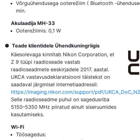
Võrguühendusega ooterežiim ( Bluetooth -ühendused
min.
Akulaadija MH-33
Ooterežiimis: 0,1 W
Teade klientidele Ühendkuningriigis
Käesolevaga kinnitab Nikon Corporation, et
Z 9 tüüpi raadioseade vastab
raadioseadmete eeskirjadele 2017. aastal.
UKCA vastavusdeklaratsiooni täistekst on
saadaval järgmisel internetiaadressil:
https://imaging.nikon.com/support/pdf/UKCA_DoC_N2
Selle raadioseadme puhul on sagedusriba
5150–5350 MHz piiratud ainult siseruumides
kasutamiseks.
Wi-Fi
Töösagedus: