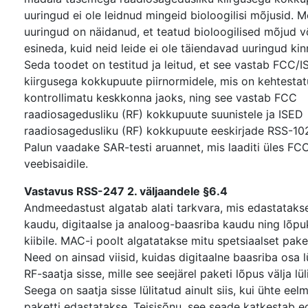
uuringud ei ole leidnud mingeid bioloogilisi mõjusid. 
uuringud on näidanud, et teatud bioloogilised mõjud 
esineda, kuid neid leide ei ole täiendavad uuringud kin
Seda toodet on testitud ja leitud, et see vastab FCC/
kiirgusega kokkupuute piirnormidele, mis on kehtesta
kontrollimatu keskkonna jaoks, ning see vastab FCC
raadiosagedusliku (RF) kokkupuute suunistele ja ISED
raadiosagedusliku (RF) kokkupuute eeskirjade RSS-102
Palun vaadake SAR-testi aruannet, mis laaditi üles FC
veebisaidile.
Vastavus RSS-247 2. väljaandele §6.4
Andmeedastust algatab alati tarkvara, mis edastatak
kaudu, digitaalse ja analoog-baasriba kaudu ning lõpu
kiibile. MAC-i poolt algatatakse mitu spetsiaalset paket
Need on ainsad viisid, kuidas digitaalne baasriba osa l
RF-saatja sisse, mille see seejärel paketi lõpus välja lül
Seega on saatja sisse lülitatud ainult siis, kui ühte eel
paketti edastatakse. Teisisõnu, see seade katkestab e