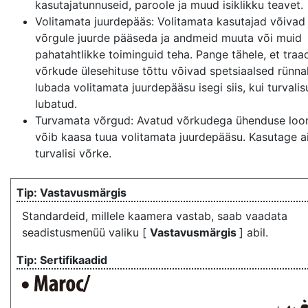
kasutajatunnuseid, paroole ja muud isiklikku teavet.
Volitamata juurdepääs: Volitamata kasutajad võivad
võrgule juurde pääseda ja andmeid muuta või muid
pahatahtlikke toiminguid teha. Pange tähele, et traa
võrkude ülesehituse tõttu võivad spetsiaalsed rünn
lubada volitamata juurdepääsu isegi siis, kui turvali
lubatud.
Turvamata võrgud: Avatud võrkudega ühenduse loo
võib kaasa tuua volitamata juurdepääsu. Kasutage ai
turvalisi võrke.
Vastavusmärgis
Standardeid, millele kaamera vastab, saab vaadata
seadistusmenüü valiku [
Vastavusmärgis
] abil.
Sertifikaadid