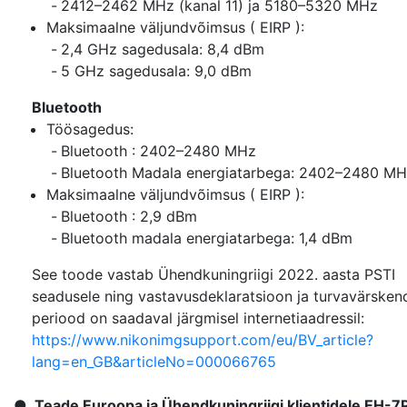
2412–2462 MHz (kanal 11) ja 5180–5320 MHz
Maksimaalne väljundvõimsus ( EIRP ):
2,4 GHz sagedusala: 8,4 dBm
5 GHz sagedusala: 9,0 dBm
Bluetooth
Töösagedus:
Bluetooth : 2402–2480 MHz
Bluetooth Madala energiatarbega: 2402–2480 M
Maksimaalne väljundvõimsus ( EIRP ):
Bluetooth : 2,9 dBm
Bluetooth madala energiatarbega: 1,4 dBm
See toode vastab Ühendkuningriigi 2022. aasta PSTI
seadusele ning vastavusdeklaratsioon ja turvavärsken
periood on saadaval järgmisel internetiaadressil:
https://www.nikonimgsupport.com/eu/BV_article?
lang=en_GB&articleNo=000066765
Teade Euroopa ja Ühendkuningriigi klientidele EH-7