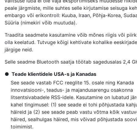
valitsuse luba ei ole vaja eksportimiseks muudesse riikid
peale järgmiste, mille suhtes selle kirjutamise seisuga keh
embargo või erikontroll: Kuuba, Iraan, Põhja-Korea, Sudaa
Süüria (nimekiri võib muutuda).
Traadita seadmete kasutamine võib mõnes riigis või piir
olla keelatud. Tutvuge kõigi kehtivate kohalike eeskirjad
järgige neid.
Selle seadme Bluetooth saatja töötab sagedusalas 2,4 G
Teade klientidele USA-s ja Kanadas
See seade vastab FCC reeglite 15. osale ning Kanada
innovatsiooni-, teadus- ja majandusarengu osakonna
litsentsivabadele RSS-idele. Kasutamine on lubatud jär
kahel tingimusel: (1) see seade ei tohi põhjustada kahj
häireid ja (2) see seade peab vastu võtma kõik vastu
häired, sealhulgas häired, mis võivad põhjustada soov
toimimist.