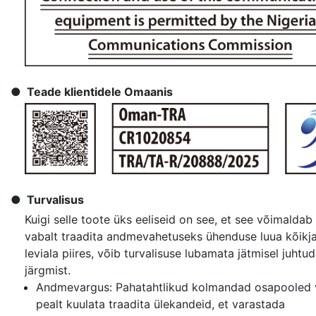
Teade klientidele Omaanis
Turvalisus
Kuigi selle toote üks eeliseid on see, et see võimaldab 
vabalt traadita andmevahetuseks ühenduse luua kõikjal
leviala piires, võib turvalisuse lubamata jätmisel juhtu
järgmist.
Andmevargus: Pahatahtlikud kolmandad osapooled 
pealt kuulata traadita ülekandeid, et varastada