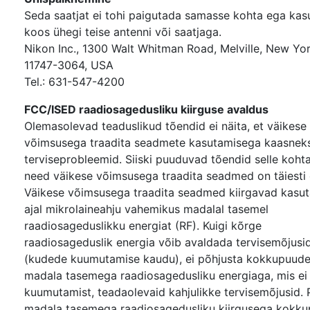
Seda saatjat ei tohi paigutada samasse kohta ega kas
koos ühegi teise antenni või saatjaga.
Nikon Inc., 1300 Walt Whitman Road, Melville, New Yo
11747-3064, USA
Tel.: 631-547-4200
FCC/ISED raadiosagedusliku kiirguse avaldus
Olemasolevad teaduslikud tõendid ei näita, et väikese
võimsusega traadita seadmete kasutamisega kaasnek
terviseprobleemid. Siiski puuduvad tõendid selle kohta
need väikese võimsusega traadita seadmed on täiesti
Väikese võimsusega traadita seadmed kiirgavad kasu
ajal mikrolaineahju vahemikus madalal tasemel
raadiosageduslikku energiat (RF). Kuigi kõrge
raadiosageduslik energia võib avaldada tervisemõjusi
(kudede kuumutamise kaudu), ei põhjusta kokkupuud
madala tasemega raadiosagedusliku energiaga, mis ei 
kuumutamist, teadaolevaid kahjulikke tervisemõjusid. 
madala tasemega raadiosagedusliku kiirgusega kokku