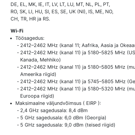
DE, EL, MK, IE, IT, LV, LT, LU, MT, NL, PL, PT,
RO, SK, LI, HU, SI, ES, SE, UK (NI), IS, ME, NO,
CH, TR, HR ja RS.
Wi-Fi
Töösagedus:
2412–2462 MHz (kanal 11; Aafrika, Aasia ja Okeaa
2412–2462 MHz (kanal 11) ja 5180–5825 MHz (US
Kanada, Mehhiko)
2412–2462 MHz (kanal 11) ja 5180–5805 MHz (m
Ameerika riigid)
2412–2462 MHz (kanal 11) ja 5745–5805 MHz (Ge
2412–2462 MHz (kanal 11) ja 5180–5320 MHz (m
Euroopa riigid)
Maksimaalne väljundvõimsus ( EIRP ):
2,4 GHz sagedusala: 8,4 dBm
5 GHz sagedusala: 6,0 dBm (Georgia)
5 GHz sagedusala: 9,0 dBm (teised riigid)