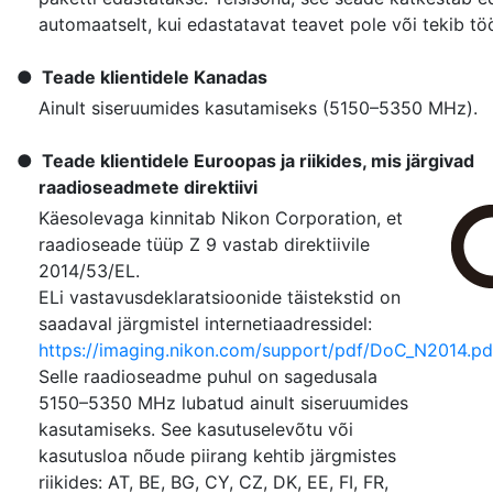
automaatselt, kui edastatavat teavet pole või tekib tö
Teade klientidele Kanadas
Ainult siseruumides kasutamiseks (5150–5350 MHz).
Teade klientidele Euroopas ja riikides, mis järgivad
raadioseadmete direktiivi
Käesolevaga kinnitab Nikon Corporation, et
raadioseade tüüp Z 9 vastab direktiivile
2014/53/EL.
ELi vastavusdeklaratsioonide täistekstid on
saadaval järgmistel internetiaadressidel:
https://imaging.nikon.com/support/pdf/DoC_N2014.pd
Selle raadioseadme puhul on sagedusala
5150–5350 MHz lubatud ainult siseruumides
kasutamiseks. See kasutuselevõtu või
kasutusloa nõude piirang kehtib järgmistes
riikides: AT, BE, BG, CY, CZ, DK, EE, FI, FR,