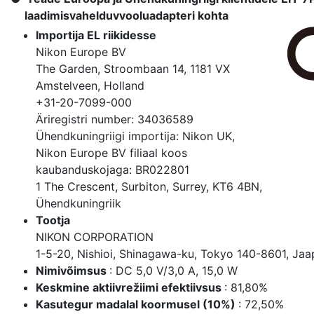
laadimisvahelduvvooluadapteri kohta
Importija EL riikidesse
Nikon Europe BV
The Garden, Stroombaan 14, 1181 VX
Amstelveen, Holland
+31-20-7099-000
Äriregistri number: 34036589
Ühendkuningriigi importija: Nikon UK,
Nikon Europe BV filiaal koos
kaubanduskojaga: BR022801
1 The Crescent, Surbiton, Surrey, KT6 4BN,
Ühendkuningriik
Tootja
NIKON CORPORATION
1-5-20, Nishioi, Shinagawa-ku, Tokyo 140-8601, Ja
Nimivõimsus
: DC 5,0 V/3,0 A, 15,0 W
Keskmine aktiivrežiimi efektiivsus
: 81,80%
Kasutegur madalal koormusel (10%)
: 72,50%