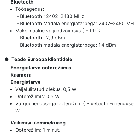
Bluetooth
Töösagedus:
Bluetooth : 2402–2480 MHz
Bluetooth Madala energiatarbega: 2402–2480 M
Maksimaalne väljundvõimsus ( EIRP ):
Bluetooth : 2,9 dBm
Bluetooth madala energiatarbega: 1,4 dBm
Teade Euroopa klientidele
Energiatarve ooterežiimis
Kaamera
Energiatarve
Väljalülitatud olekus: 0,5 W
Ooterežiimis: 0,5 W
Võrguühendusega ooterežiim ( Bluetooth -ühendused
W
Vaikimisi üleminekuaeg
Ooterežiim: 1 minut.