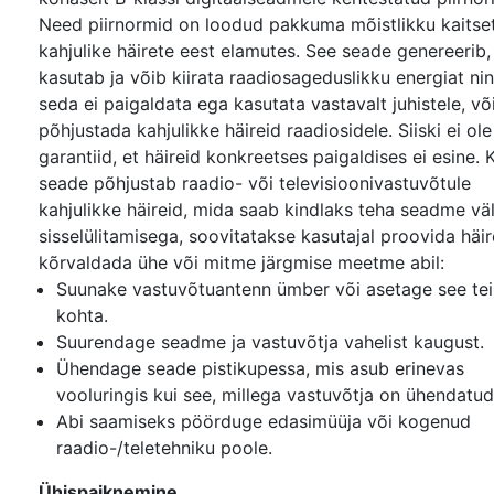
Need piirnormid on loodud pakkuma mõistlikku kaitse
kahjulike häirete eest elamutes. See seade genereerib,
kasutab ja võib kiirata raadiosageduslikku energiat nin
seda ei paigaldata ega kasutata vastavalt juhistele, võ
põhjustada kahjulikke häireid raadiosidele. Siiski ei ole
garantiid, et häireid konkreetses paigaldises ei esine. 
seade põhjustab raadio- või televisioonivastuvõtule
kahjulikke häireid, mida saab kindlaks teha seadme väl
sisselülitamisega, soovitatakse kasutajal proovida häir
kõrvaldada ühe või mitme järgmise meetme abil:
Suunake vastuvõtuantenn ümber või asetage see tei
kohta.
Suurendage seadme ja vastuvõtja vahelist kaugust.
Ühendage seade pistikupessa, mis asub erinevas
vooluringis kui see, millega vastuvõtja on ühendatud
Abi saamiseks pöörduge edasimüüja või kogenud
raadio-/teletehniku poole.
Ühispaiknemine