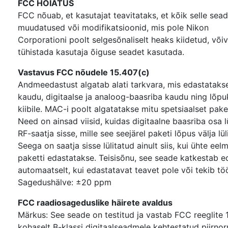
FCC HOIATUS
FCC nõuab, et kasutajat teavitataks, et kõik selle se
muudatused või modifikatsioonid, mis pole Nikon
Corporationi poolt selgesõnaliselt heaks kiidetud, või
tühistada kasutaja õiguse seadet kasutada.
Vastavus FCC nõudele 15.407(c)
Andmeedastust algatab alati tarkvara, mis edastatak
kaudu, digitaalse ja analoog-baasriba kaudu ning lõpu
kiibile. MAC-i poolt algatatakse mitu spetsiaalset paket
Need on ainsad viisid, kuidas digitaalne baasriba osa l
RF-saatja sisse, mille see seejärel paketi lõpus välja lül
Seega on saatja sisse lülitatud ainult siis, kui ühte eel
paketti edastatakse. Teisisõnu, see seade katkestab e
automaatselt, kui edastatavat teavet pole või tekib tö
Sagedushälve: ±20 ppm
FCC raadiosageduslike häirete avaldus
Märkus: See seade on testitud ja vastab FCC reeglite 
kohaselt B-klassi digitaalseadmele kehtestatud piirnor