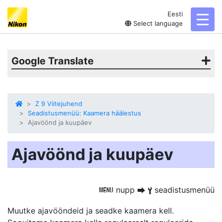
Eesti
toggl
Select language
Google Translate
Z 9 Viitejuhend
Seadistusmenüü: Kaamera häälestus
Ajavöönd ja kuupäev
Ajavöönd ja kuupäev
nupp
seadistusmenüü
G
U
B
Muutke ajavööndeid ja seadke kaamera kell.