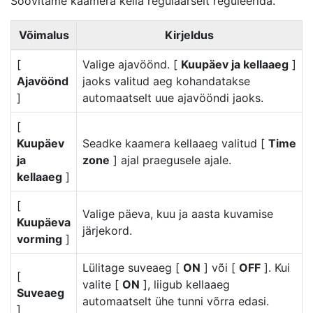
Soovitame kaamera kella regulaarselt reguleerida.
Võimalus
Kirjeldus
[
Valige ajavöönd. [
Kuupäev ja kellaaeg
]
Ajavöönd
jaoks valitud aeg kohandatakse
]
automaatselt uue ajavööndi jaoks.
[
Kuupäev
Seadke kaamera kellaaeg valitud [
Time
ja
zone
] ajal praegusele ajale.
kellaaeg
]
[
Valige päeva, kuu ja aasta kuvamise
Kuupäeva
järjekord.
vorming
]
Lülitage suveaeg [
ON
] või [
OFF
]. Kui
[
valite [
ON
], liigub kellaaeg
Suveaeg
automaatselt ühe tunni võrra edasi.
]