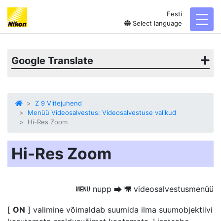
Eesti
toggl
Select language
Google Translate
Z 9 Viitejuhend
Menüü Videosalvestus: Videosalvestuse valikud
Hi-Res Zoom
Hi-Res Zoom
nupp
videosalvestusmenüü
G
U
1
[
ON
] valimine
võimaldab suumida
ilma suumobjektiivi