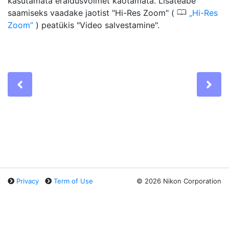
kasutamata eraldusvõimet kaotamata. Lisateabe
0
saamiseks vaadake jaotist "Hi-Res Zoom" (
Hi-Res
Zoom
) peatükis "Video salvestamine".
Previous
Ne
Privacy
Term of Use
©
2026 Nikon Corporation