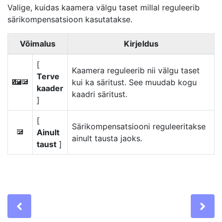
Valige, kuidas kaamera välgu taset millal reguleerib
särikompensatsioon
kasutatakse.
Võimalus
Kirjeldus
[
Kaamera reguleerib nii välgu taset
Terve
kui ka säritust. See muudab kogu
Y
E
kaader
kaadri säritust.
]
[
Särikompensatsiooni reguleeritakse
Ainult
E
ainult tausta jaoks.
taust
]
Previous
Ne