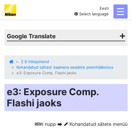
Eesti
toggl
Select language
Google Translate
Z 9 Viitejuhend
Kohandatud sätted: kaamera seadete peenhäälestus
e3: Exposure Comp. Flashi jaoks
e3: Exposure Comp.
Flashi jaoks
nupp
Kohandatud sätete menüü
G
U
A