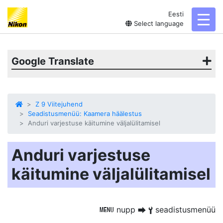
Eesti
toggl
Select language
Google Translate
Z 9 Viitejuhend
Seadistusmenüü: Kaamera häälestus
Anduri varjestuse käitumine väljalülitamisel
Anduri varjestuse
käitumine väljalülitamisel
nupp
seadistusmenüü
G
U
B