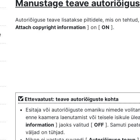
Manustage teave autoriõigus
Autoriõiguse teave lisatakse piltidele, mis on tehtud, 
Attach copyright information
] on [
ON
].
e
Ettevaatust: teave autoriõiguste kohta
Esitaja või autoriõiguste omaniku nimede volit
enne kaamera laenutamist või teisele isikule ül
information
] jaoks valitud [
OFF
]. Samuti peate
väljad on tühjad.
Nikon ei vastuta suvandi [
Autoriõiguse teave
]