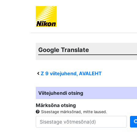
Google Translate
Z 9
viitejuhend, AVALEHT
Viitejuhendi otsing
Märksõna otsing
Sisestage märksõnad, mitte laused.