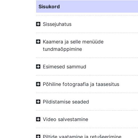
Sisukord
Sissejuhatus
Kaamera ja selle menüüde
tundmaõppimine
Esimesed sammud
Põhiline fotograafia ja taasesitus
Pildistamise seaded
Video salvestamine
Piltide vaatamine ja retušeerimine