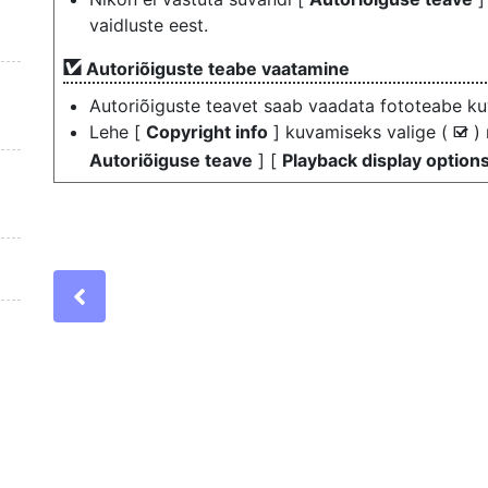
vaidluste eest.
Autoriõiguste teabe vaatamine
Autoriõiguste teavet saab vaadata fototeabe ku
Lehe [
Copyright info
] kuvamiseks valige (
) 
M
Autoriõiguse teave
] [
Playback display option
Previous