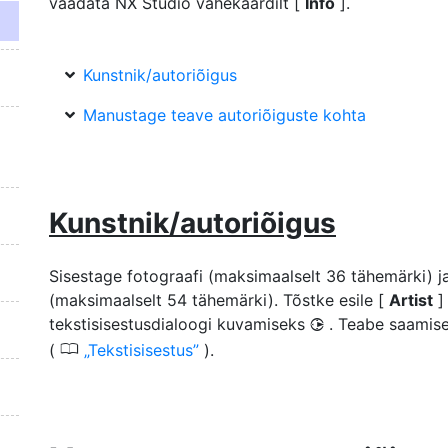
vaadata NX Studio vahekaardilt [
Info
].
Kunstnik/autoriõigus
Manustage teave autoriõiguste kohta
Kunstnik/autoriõigus
Sisestage fotograafi (maksimaalselt 36 tähemärki) 
(maksimaalselt 54 tähemärki). Tõstke esile [
Artist
]
tekstisisestusdialoogi kuvamiseks
. Teabe saamisek
2
0
(
Tekstisisestus
).