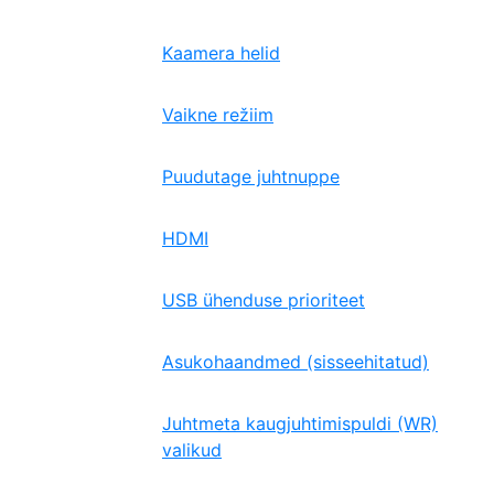
Kaamera helid
Vaikne režiim
Puudutage juhtnuppe
HDMI
USB ühenduse prioriteet
Asukohaandmed (sisseehitatud)
Juhtmeta kaugjuhtimispuldi (WR)
valikud