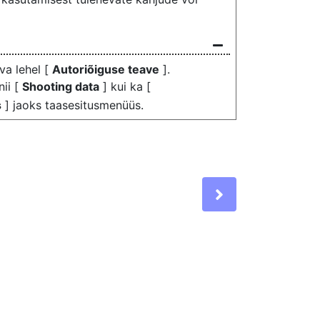
va lehel [
Autoriõiguse teave
].
nii [
Shooting data
] kui ka [
s
] jaoks taasesitusmenüüs.
Next