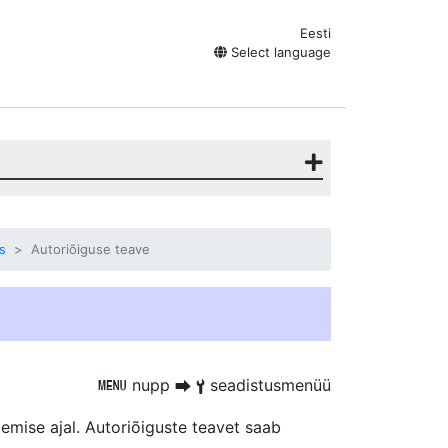
Eesti
Select language
s
Autoriõiguse teave
nupp
seadistusmenüü
G
U
B
emise ajal. Autoriõiguste teavet saab