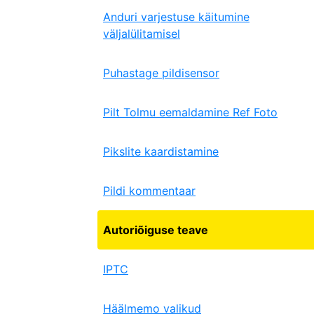
Anduri varjestuse käitumine
väljalülitamisel
Puhastage pildisensor
Pilt Tolmu eemaldamine Ref Foto
Pikslite kaardistamine
Pildi kommentaar
Autoriõiguse teave
IPTC
Häälmemo valikud