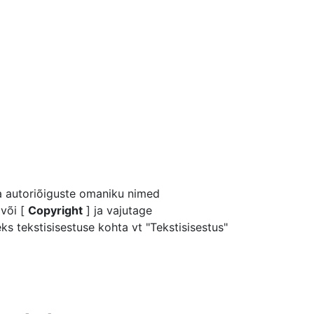
ja autoriõiguste omaniku nimed
 või [
Copyright
] ja vajutage
s tekstisisestuse kohta vt "Tekstisisestus"