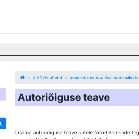
Z 9 Viitejuhend
Seadistusmenüü: Kaamera häälestu
Autoriõiguse teave
Lisama
autoriõiguse teave
uutele fotodele nende teg