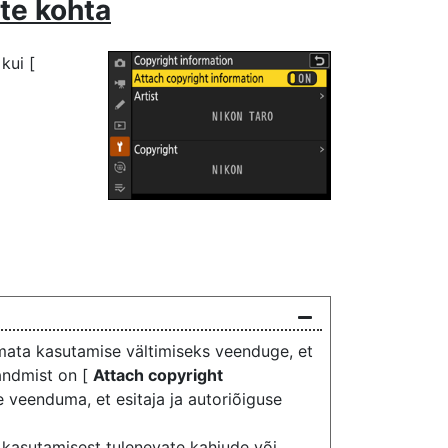
te kohta
kui [
amata kasutamise vältimiseks veenduge, et
eandmist on [
Attach copyright
 veenduma, et esitaja ja autoriõiguse
 kasutamisest tulenevate kahjude või