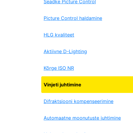
Seadke Picture Control
Picture Control haldamine
HLG kvaliteet
Aktiivne D-Lighting
Kõrge ISO NR
Vinjeti juhtimine
Difraktsiooni kompenseerimine
Automaatne moonutuste juhtimine