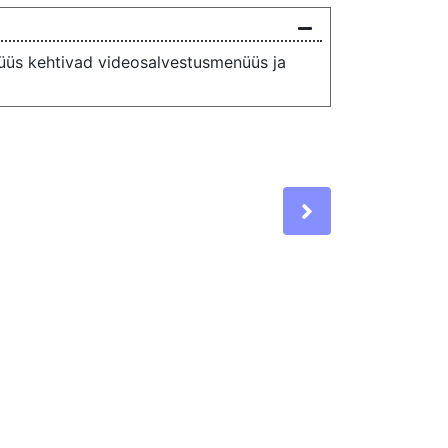
üüs kehtivad videosalvestusmenüüs ja
Next