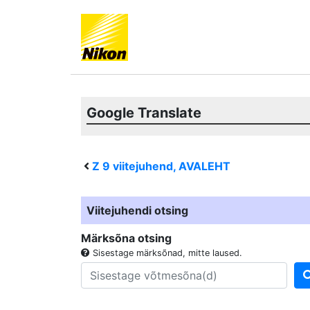
Google Translate
Z 9
viitejuhend, AVALEHT
Viitejuhendi otsing
Märksõna otsing
Sisestage märksõnad, mitte laused.