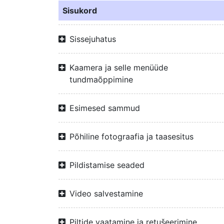
Sisukord
Sissejuhatus
Kaamera ja selle menüüde
tundmaõppimine
Esimesed sammud
Põhiline fotograafia ja taasesitus
Pildistamise seaded
Video salvestamine
Piltide vaatamine ja retušeerimine