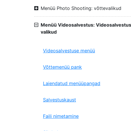
Menüü Photo Shooting: võttevalikud
Menüü Videosalvestus: Videosalvestu
valikud
Videosalvestuse menüü
Võttemenüü pank
Laiendatud menüüpangad
Salvestuskaust
Faili nimetamine