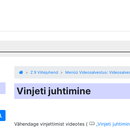
Z 9 Viitejuhend
Menüü Videosalvestus: Videosalves
Vinjeti juhtimine
0
Vähendage vinjettimist
videotes (
Vinjeti juhtimi