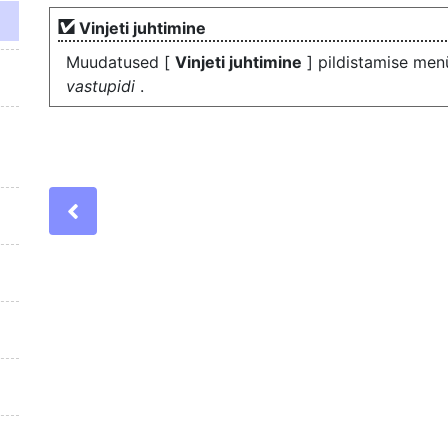
Vinjeti juhtimine
Muudatused [
Vinjeti juhtimine
] pildistamise men
vastupidi
.
Previous