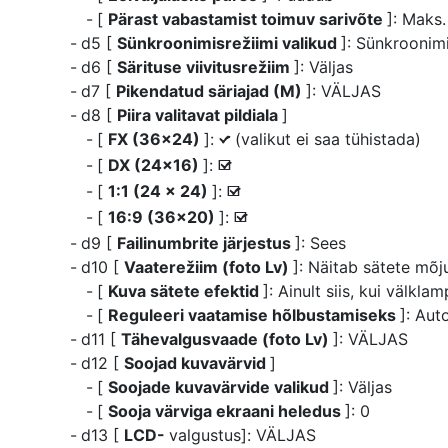
[
Pärast vabastamist toimuv sarivõte
]: Maks.
d5 [
Sünkroonimisrežiimi valikud
]: Sünkroonim
d6 [
Särituse viivitusrežiim
]: Väljas
d7 [
Pikendatud säriajad (M)
]: VÄLJAS
d8 [
Piira valitavat pildiala
]
[
FX (36×24)
]:
(valikut ei saa tühistada)
L
[
DX (24×16)
]:
M
[
1:1 (24 × 24)
]:
M
[
16:9 (36×20)
]:
M
d9 [
Failinumbrite järjestus
]: Sees
d10 [
Vaaterežiim (foto Lv)
]: Näitab sätete mõj
[
Kuva sätete efektid
]: Ainult siis, kui välkla
[
Reguleeri vaatamise hõlbustamiseks
]: Au
d11 [
Tähevalgusvaade (foto Lv)
]: VÄLJAS
d12 [
Soojad kuvavärvid
]
[
Soojade kuvavärvide valikud
]: Väljas
[
Sooja värviga ekraani heledus
]: 0
d13 [
LCD-
valgustus]: VÄLJAS