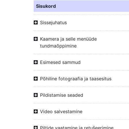
Sisukord
Sissejuhatus
Kaamera ja selle menüüde
tundmaõppimine
Esimesed sammud
Põhiline fotograafia ja taasesitus
Pildistamise seaded
Video salvestamine
Piltide vaatamine ja retušeerimine