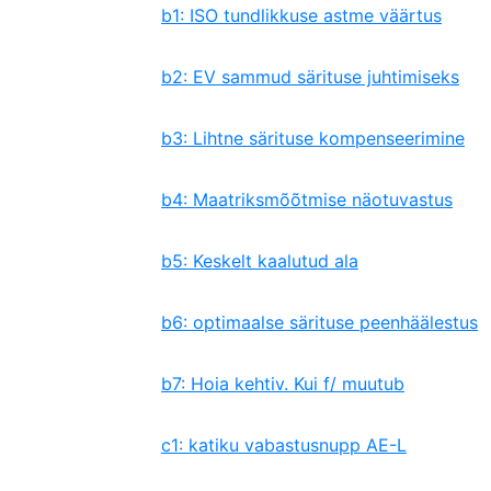
b1: ISO tundlikkuse astme väärtus
b2: EV sammud särituse juhtimiseks
b3: Lihtne särituse kompenseerimine
b4: Maatriksmõõtmise näotuvastus
b5: Keskelt kaalutud ala
b6: optimaalse särituse peenhäälestus
b7: Hoia kehtiv. Kui f/ muutub
c1: katiku vabastusnupp AE-L