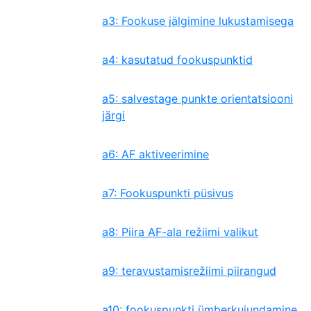
a3: Fookuse jälgimine lukustamisega
a4: kasutatud fookuspunktid
a5: salvestage punkte orientatsiooni
järgi
a6: AF aktiveerimine
a7: Fookuspunkti püsivus
a8: Piira AF-ala režiimi valikut
a9: teravustamisrežiimi piirangud
a10: fookuspunkti ümberkujundamine