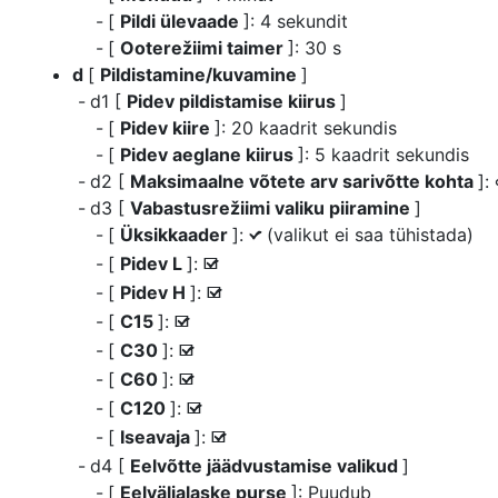
[
Pildi ülevaade
]: 4 sekundit
[
Ooterežiimi taimer
]: 30 s
d
[
Pildistamine/kuvamine
]
d1 [
Pidev pildistamise kiirus
]
[
Pidev kiire
]: 20 kaadrit sekundis
[
Pidev aeglane kiirus
]: 5 kaadrit sekundis
d2 [
Maksimaalne võtete arv sarivõtte kohta
]:
d3 [
Vabastusrežiimi valiku piiramine
]
[
Üksikkaader
]:
(valikut ei saa tühistada)
L
[
Pidev L
]:
M
[
Pidev H
]:
M
[
C15
]:
M
[
C30
]:
M
[
C60
]:
M
[
C120
]:
M
[
Iseavaja
]:
M
d4 [
Eelvõtte jäädvustamise valikud
]
[
Eelväljalaske purse
]: Puudub