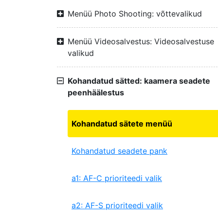
Menüü Photo Shooting: võttevalikud
Menüü Videosalvestus: Videosalvestuse
valikud
Kohandatud sätted: kaamera seadete
peenhäälestus
Kohandatud sätete menüü
Kohandatud seadete pank
a1: AF-C prioriteedi valik
a2: AF-S prioriteedi valik