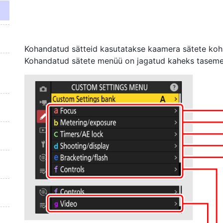
Kohandatud sätteid kasutatakse kaamera sätete kohan
Kohandatud sätete menüü on jagatud kaheks taseme