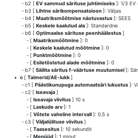
b2 [
EV sammud särituse juhtimiseks
]: 1/3 E
b3 [
Lihtne särikompensatsioon
]: Väljas
b4 [
Maatriksmõõtmise näotuvastus
]: SEES
b5 [
Keskele kaalutud ala
]: Standardne
b6 [
Optimaalse särituse peenhäälestus
]
[
Maatriksmõõtmine
]: 0
[
Keskele kaalutud mõõtmine
]: 0
[
Punktmõõtmine
]: 0
[
Esiletõstetud alade mõõtmine
]: 0
b7 [
Säilita säritus f-väärtuse muutumisel
]: Sä
c
[
Taimerid/AE-lukk
]
c1 [
Päästikunupuga automaatsäri lukustus
]: V
c2 [
Iseavaja
]
[
Iseavaja viivitus
] 10 s
[
Laskude arv
]: 1
[
Võtete vaheline intervall
]: 0,5 s
c3 [
Väljalülituse viivitus
]
[
Taasesitus
]: 10 sekundit
[
Menüüd
]: 1 minut