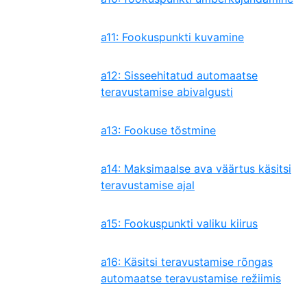
a11: Fookuspunkti kuvamine
a12: Sisseehitatud automaatse
teravustamise abivalgusti
a13: Fookuse tõstmine
a14: Maksimaalse ava väärtus käsitsi
teravustamise ajal
a15: Fookuspunkti valiku kiirus
a16: Käsitsi teravustamise rõngas
automaatse teravustamise režiimis