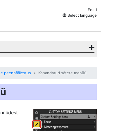
Eesti
Select language
te peenhäälestus
Kohandatud sätete menüü
üü
enüüdest