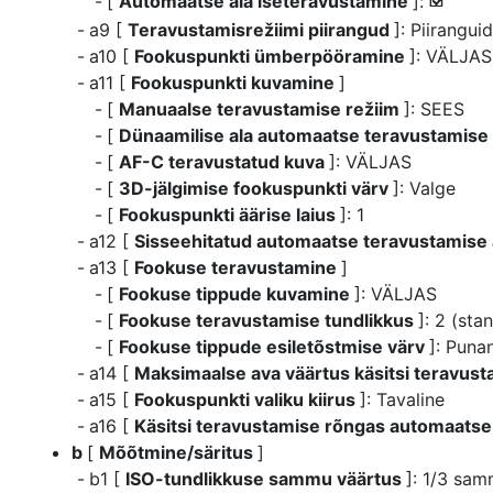
[
Automaatse ala iseteravustamine
]:
M
a9 [
Teravustamisrežiimi piirangud
]: Piirangui
a10 [
Fookuspunkti ümberpööramine
]: VÄLJAS
a11 [
Fookuspunkti kuvamine
]
[
Manuaalse teravustamise režiim
]: SEES
[
Dünaamilise ala automaatse teravustamise
[
AF-C teravustatud kuva
]: VÄLJAS
[
3D-jälgimise fookuspunkti värv
]: Valge
[
Fookuspunkti äärise laius
]: 1
a12 [
Sisseehitatud automaatse teravustamise 
a13 [
Fookuse teravustamine
]
[
Fookuse tippude kuvamine
]: VÄLJAS
[
Fookuse teravustamise tundlikkus
]: 2 (sta
[
Fookuse tippude esiletõstmise värv
]: Puna
a14 [
Maksimaalse ava väärtus käsitsi teravust
a15 [
Fookuspunkti valiku kiirus
]: Tavaline
a16 [
Käsitsi teravustamise rõngas automaatse
b
[
Mõõtmine/säritus
]
b1 [
ISO-tundlikkuse sammu väärtus
]: 1/3 sa