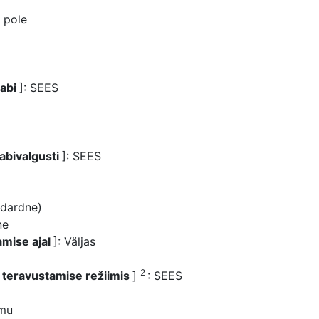
d pole
 abi
]: SEES
abivalgusti
]: SEES
ndardne)
ne
amise ajal
]: Väljas
2
 teravustamise režiimis
]
: SEES
mmu