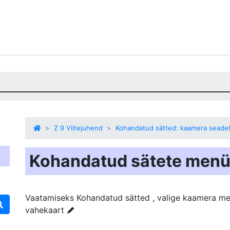
Z 9 Viitejuhend
Kohandatud sätted: kaamera seade
Kohandatud sätete men
Vaatamiseks
Kohandatud sätted
, valige kaamera m
vahekaart
A