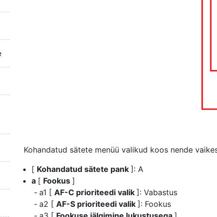
e
Kohandatud sätete menüü valikud koos nende vaikesä
[
Kohandatud sätete pank
]: A
a
[
Fookus
]
a1 [
AF-C prioriteedi valik
]: Vabastus
a2 [
AF-S prioriteedi valik
]: Fookus
a3 [
Fookuse jälgimine lukustusega
]