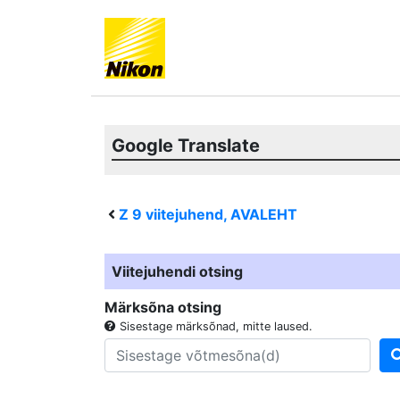
Google Translate
Z 9
viitejuhend, AVALEHT
Viitejuhendi otsing
Märksõna otsing
Sisestage märksõnad, mitte laused.