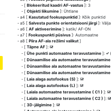
[
Blokeeritud kaadri AF-vastus
]: 3
[
Objekti liikumine
]: Ühtlane
a4 [
Kasutatud fookuspunktid
]: Kõik punktid
a5 [
Salvesta punkte orientatsiooni järgi
]: Välj
a6 [
AF aktiveerimine
]: katik/ AF-ON
a7 [
Fookuspunkti püsivus
]: Automaatne
a8 [
Piira AF-ala režiimi valikut
]
[
Täpne AF
]:
M
[
Ühe punkti automaatne teravustamine
]:
L
[
Dünaamilise ala automaatne teravustamine
[
Dünaamilise ala automaatne teravustamin
[
Dünaamilise ala automaatne teravustamine
[
Laia alaga autofookus (S)
]:
M
[
Laia alaga autofookus (L)
]:
M
[
Laiala automaatne teravustamine ( C1 )
]:
M
[
Laiala automaatne teravustamine ( C2 )
]:
[
3D-jälgimine
]:
M