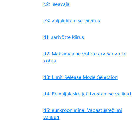
c2: iseavaja
c3: väljalülitamise viivitus
d1: sarivõtte kiirus
d2: Maksimaalne võtete arv sarivõtte
kohta
d3: Limit Release Mode Selection
d4: Eelväljalaske jäädvustamise valikud
d5: sünkroonimine. Vabastusrežiimi
valikud