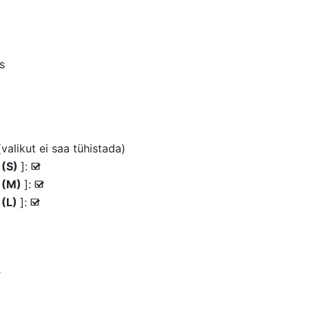
as
(valikut ei saa tühistada)
 (S)
]:
M
e (M)
]:
M
 (L)
]:
M
M