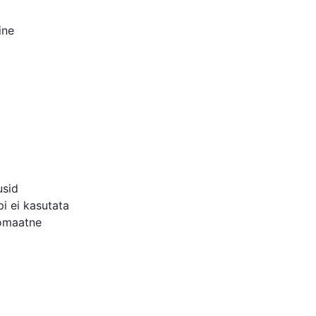
ine
usid
mpi ei kasutata
tomaatne