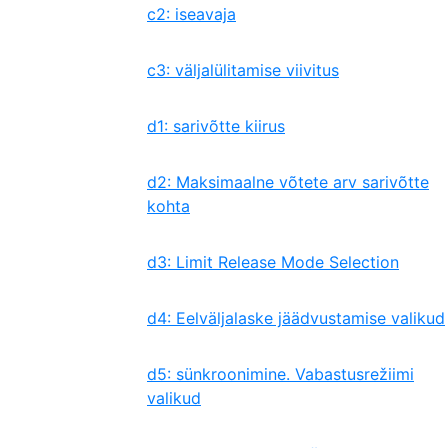
c2: iseavaja
c3: väljalülitamise viivitus
d1: sarivõtte kiirus
d2: Maksimaalne võtete arv sarivõtte
kohta
d3: Limit Release Mode Selection
d4: Eelväljalaske jäädvustamise valikud
d5: sünkroonimine. Vabastusrežiimi
valikud