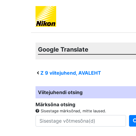
Google Translate
Z 9
viitejuhend, AVALEHT
Viitejuhendi otsing
Märksõna otsing
Sisestage märksõnad, mitte laused.