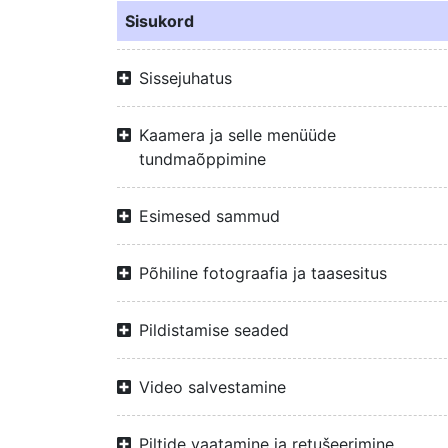
Sisukord
Sissejuhatus
Kaamera ja selle menüüde
tundmaõppimine
Esimesed sammud
Põhiline fotograafia ja taasesitus
Pildistamise seaded
Video salvestamine
Piltide vaatamine ja retušeerimine