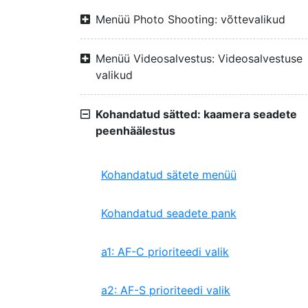
Menüü Photo Shooting: võttevalikud
Menüü Videosalvestus: Videosalvestuse
valikud
Kohandatud sätted: kaamera seadete
peenhäälestus
Kohandatud sätete menüü
Kohandatud seadete pank
a1: AF-C prioriteedi valik
a2: AF-S prioriteedi valik