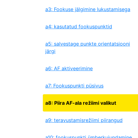
a3: Fookuse jälgimine lukustamisega
a4: kasutatud fookuspunktid
a5: salvestage punkte orientatsiooni
järgi
a6: AF aktiveerimine
a7: Fookuspunkti püsivus
a8: Piira AF-ala režiimi valikut
a9: teravustamisrežiimi piirangud
a10: fookuspunkti ümberkujundamine