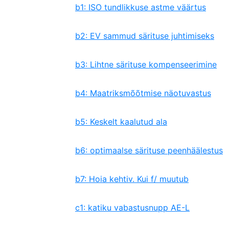
b1: ISO tundlikkuse astme väärtus
b2: EV sammud särituse juhtimiseks
b3: Lihtne särituse kompenseerimine
b4: Maatriksmõõtmise näotuvastus
b5: Keskelt kaalutud ala
b6: optimaalse särituse peenhäälestus
b7: Hoia kehtiv. Kui f/ muutub
c1: katiku vabastusnupp AE-L