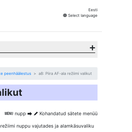
Eesti
Select language
te peenhäälestus
a8: Piira AF-ala režiimi valikut
alikut
nupp
Kohandatud sätete menüü
G
U
A
režiimi nuppu vajutades ja alamkäsuvaliku