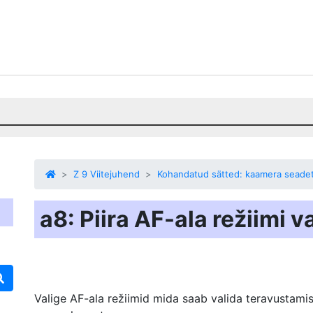
Z 9 Viitejuhend
Kohandatud sätted: kaamera seade
a8: Piira AF-ala režiimi v
Valige AF-ala režiimid
mida saab valida teravustamis