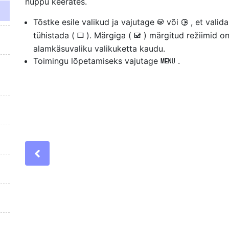
nuppu keerates.
Tõstke esile valikud ja vajutage
või
, et valid
J
2
tühistada (
). Märgiga (
) märgitud režiimid o
U
M
alamkäsuvaliku valikuketta kaudu.
Toimingu lõpetamiseks vajutage
.
G
Previous