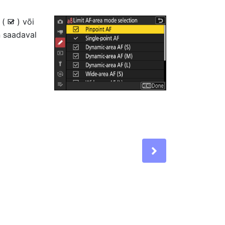
a (
) või
M
n saadaval
Next