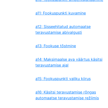
a11: Fookuspunkti kuvamine
a12: Sisseehitatud automaatse
teravustamise abivalgusti
a13: Fookuse tõstmine
a14: Maksimaalse ava väärtus käsitsi
teravustamise ajal
a15: Fookuspunkti valiku kiirus
a16: Käsitsi teravustamise rõngas
automaatse teravustamise režiimis