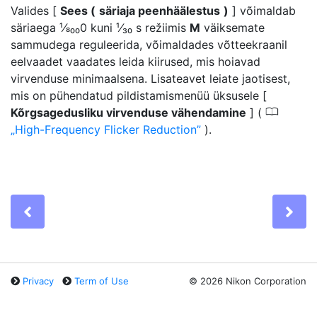
Valides [
Sees (
säriaja peenhäälestus
)
] võimaldab
säriaega ¹⁄8₀₀0 kuni ¹⁄₃₀ s režiimis
M
väiksemate
sammudega reguleerida, võimaldades võtteekraanil
eelvaadet vaadates leida kiirused, mis hoiavad
virvenduse minimaalsena. Lisateavet leiate jaotisest,
mis on pühendatud pildistamismenüü üksusele [
0
Kõrgsagedusliku virvenduse vähendamine
] (
High-Frequency Flicker Reduction
).
Previous
Ne
Privacy
Term of Use
©
2026 Nikon Corporation