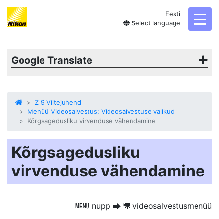
Eesti
toggl
Select language
Google Translate
Z 9 Viitejuhend
Menüü Videosalvestus: Videosalvestuse valikud
Kõrgsagedusliku virvenduse vähendamine
Kõrgsagedusliku
virvenduse vähendamine
nupp
videosalvestusmenüü
G
U
1