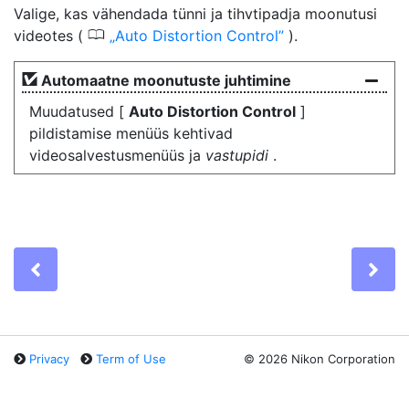
Valige, kas
vähendada tünni ja tihvtipadja moonutusi
0
videotes (
Auto Distortion Control
).
Automaatne moonutuste juhtimine
Muudatused [
Auto Distortion Control
]
pildistamise menüüs kehtivad
videosalvestusmenüüs ja
vastupidi
.
Previous
Ne
Privacy
Term of Use
©
2026 Nikon Corporation