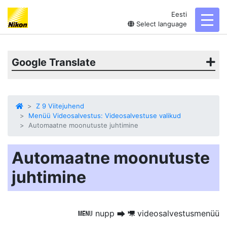
Eesti
toggl
Select language
Google Translate
Z 9 Viitejuhend
Menüü Videosalvestus: Videosalvestuse valikud
Automaatne moonutuste juhtimine
Automaatne moonutuste
juhtimine
nupp
videosalvestusmenüü
G
U
1