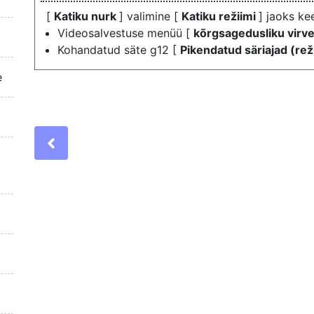
[
Katiku nurk
] valimine [
Katiku režiimi
] jaoks ke
Videosalvestuse menüü [
kõrgsagedusliku vir
Kohandatud säte g12 [
Pikendatud säriajad (re
e
Previous