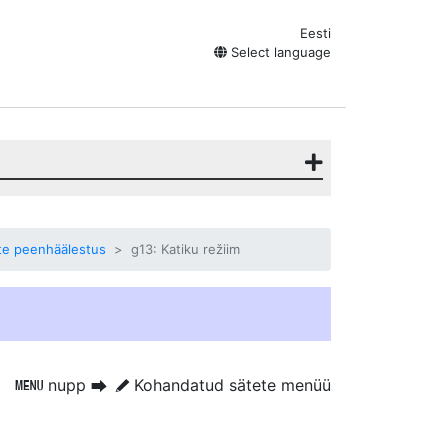
Eesti
Select language
te peenhäälestus
g13: Katiku režiim
nupp
Kohandatud sätete menüü
G
U
A