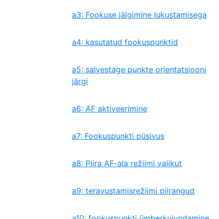
a3: Fookuse jälgimine lukustamisega
a4: kasutatud fookuspunktid
a5: salvestage punkte orientatsiooni
järgi
a6: AF aktiveerimine
a7: Fookuspunkti püsivus
a8: Piira AF-ala režiimi valikut
a9: teravustamisrežiimi piirangud
a10: fookuspunkti ümberkujundamine