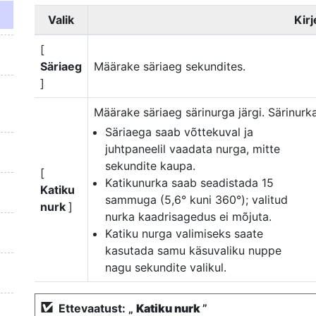
Valik
Kir
[
Säriaeg
Määrake säriaeg sekundites.
]
Määrake säriaeg särinurga järgi. Särinurk
Säriaega saab võttekuval ja
juhtpaneelil vaadata nurga, mitte
sekundite kaupa.
[
Katikunurka saab seadistada 15
Katiku
sammuga (5,6° kuni 360°); valitud
nurk
]
nurka kaadrisagedus ei mõjuta.
Katiku nurga valimiseks saate
kasutada samu käsuvaliku nuppe
nagu sekundite valikul.
Ettevaatust: „
Katiku nurk
”