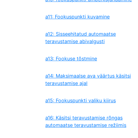
a11: Fookuspunkti kuvamine
a12: Sisseehitatud automaatse
teravustamise abivalgusti
a13: Fookuse tõstmine
a14: Maksimaalse ava väärtus käsitsi
teravustamise ajal
a15: Fookuspunkti valiku kiirus
a16: Käsitsi teravustamise rõngas
automaatse teravustamise režiimis