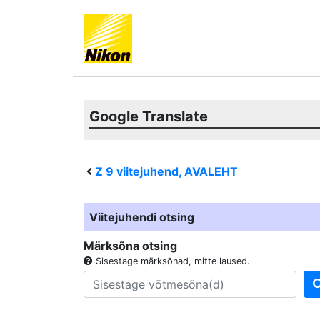
Google Translate
Z 9
viitejuhend, AVALEHT
Viitejuhendi otsing
Märksõna otsing
Sisestage märksõnad, mitte laused.