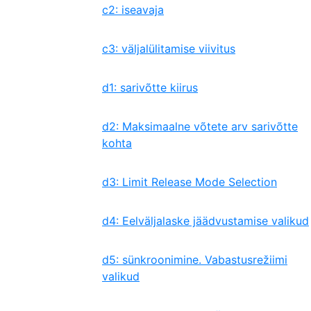
c2: iseavaja
c3: väljalülitamise viivitus
d1: sarivõtte kiirus
d2: Maksimaalne võtete arv sarivõtte
kohta
d3: Limit Release Mode Selection
d4: Eelväljalaske jäädvustamise valikud
d5: sünkroonimine. Vabastusrežiimi
valikud