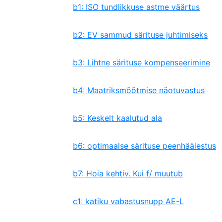
b1: ISO tundlikkuse astme väärtus
b2: EV sammud särituse juhtimiseks
b3: Lihtne särituse kompenseerimine
b4: Maatriksmõõtmise näotuvastus
b5: Keskelt kaalutud ala
b6: optimaalse särituse peenhäälestus
b7: Hoia kehtiv. Kui f/ muutub
c1: katiku vabastusnupp AE-L