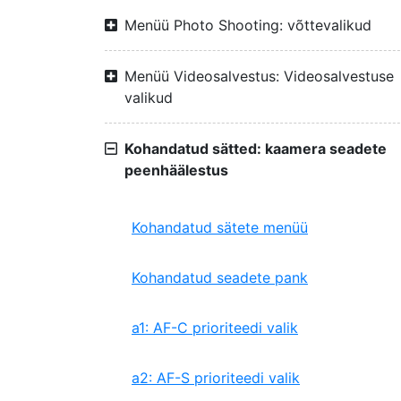
Menüü Photo Shooting: võttevalikud
Menüü Videosalvestus: Videosalvestuse
valikud
Kohandatud sätted: kaamera seadete
peenhäälestus
Kohandatud sätete menüü
Kohandatud seadete pank
a1: AF-C prioriteedi valik
a2: AF-S prioriteedi valik