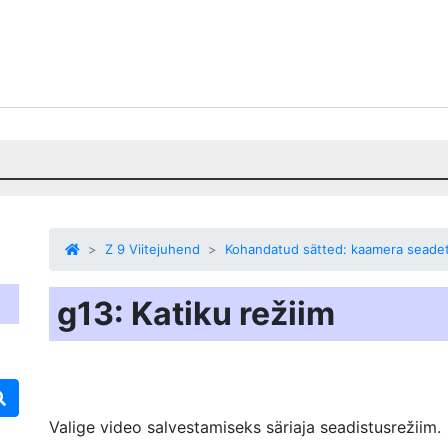
Z 9 Viitejuhend
Kohandatud sätted: kaamera seade
g13: Katiku režiim
Valige video salvestamiseks säriaja seadistusrežiim.