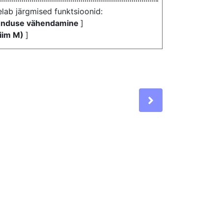
elab järgmised funktsioonid:
venduse vähendamine
]
žiim M)
]
Next