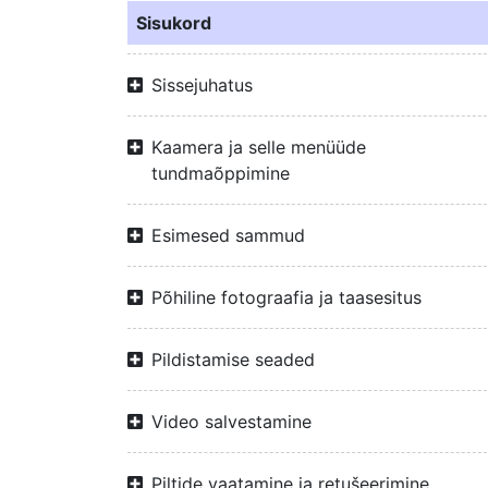
Sisukord
Sissejuhatus
Kaamera ja selle menüüde
tundmaõppimine
Esimesed sammud
Põhiline fotograafia ja taasesitus
Pildistamise seaded
Video salvestamine
Piltide vaatamine ja retušeerimine