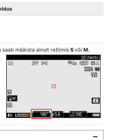
jeldus
a saab määrata ainult režiimis
S
või
M.