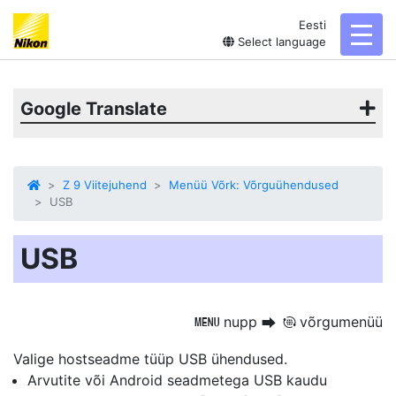
Eesti
toggl
Select language
Google Translate
Z 9 Viitejuhend
Menüü Võrk: Võrguühendused
USB
USB
nupp
võrgumenüü
G
U
F
Valige hostseadme tüüp
USB
ühendused.
Arvutite või Android seadmetega USB kaudu