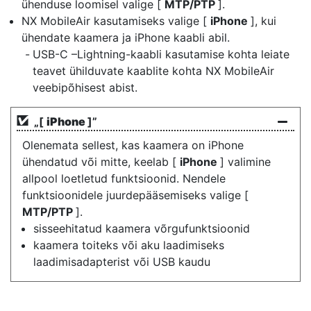
ühenduse loomisel valige [
MTP/PTP
].
NX MobileAir kasutamiseks valige [
iPhone
], kui
ühendate kaamera ja iPhone kaabli abil.
USB-C –Lightning-kaabli kasutamise kohta leiate
teavet ühilduvate kaablite kohta NX MobileAir
veebipõhisest abist.
„[
iPhone
]”
Olenemata sellest, kas kaamera on iPhone
ühendatud või mitte, keelab [
iPhone
] valimine
allpool loetletud funktsioonid. Nendele
funktsioonidele juurdepääsemiseks valige [
MTP/PTP
].
sisseehitatud kaamera võrgufunktsioonid
kaamera toiteks või aku laadimiseks
laadimisadapterist või USB kaudu