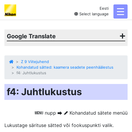
Eesti
toggl
Select language
Google Translate
Z 9 Viitejuhend
Kohandatud sätted: kaamera seadete peenhäälestus
f4: Juhtlukustus
f4: Juhtlukustus
nupp
Kohandatud sätete menüü
G
U
A
Lukustage särituse sätted või fookuspunkti valik.