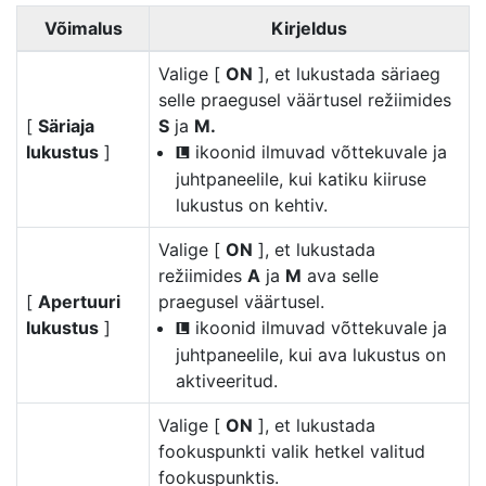
Võimalus
Kirjeldus
Valige [
ON
], et lukustada säriaeg
selle praegusel väärtusel režiimides
[
Säriaja
S
ja
M.
lukustus
]
ikoonid ilmuvad võttekuvale ja
O
juhtpaneelile, kui katiku kiiruse
lukustus on kehtiv.
Valige [
ON
], et lukustada
režiimides
A
ja
M
ava selle
[
Apertuuri
praegusel väärtusel.
lukustus
]
ikoonid ilmuvad võttekuvale ja
O
juhtpaneelile, kui ava lukustus on
aktiveeritud.
Valige [
ON
], et lukustada
fookuspunkti valik hetkel valitud
fookuspunktis.