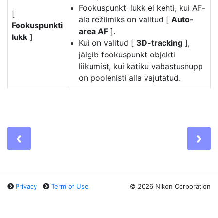
Fookuspunkti lukk ei kehti, kui AF-
[
ala režiimiks on valitud [
Auto-
Fookuspunkti
area AF
].
lukk
]
Kui on valitud [
3D-tracking
],
jälgib fookuspunkt objekti
liikumist, kui katiku vabastusnupp
on poolenisti alla vajutatud.
Previous
Ne
Privacy
Term of Use
©
2026 Nikon Corporation