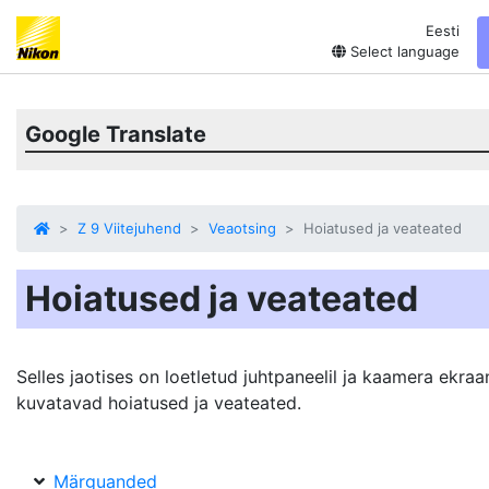
Eesti
Select language
Google Translate
Z 9 Viitejuhend
Veaotsing
Hoiatused ja veateated
Hoiatused ja veateated
Selles jaotises on loetletud juhtpaneelil ja kaamera ekraan
kuvatavad hoiatused ja veateated.
Märguanded