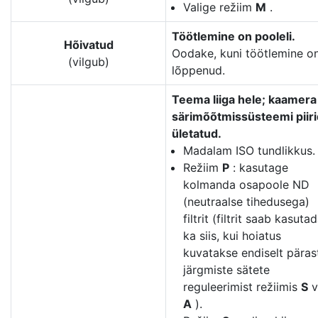
Valige režiim
M
.
Töötlemine on pooleli.
Hõivatud
Oodake, kuni töötlemine o
(vilgub)
lõppenud.
Teema liiga hele; kaamera
särimõõtmissüsteemi piiri
ületatud.
Madalam ISO tundlikkus.
Režiim
P
: kasutage
kolmanda osapoole ND
(neutraalse tihedusega)
filtrit (filtrit saab kasuta
ka siis, kui hoiatus
kuvatakse endiselt päras
järgmiste sätete
reguleerimist režiimis
S
v
A
).