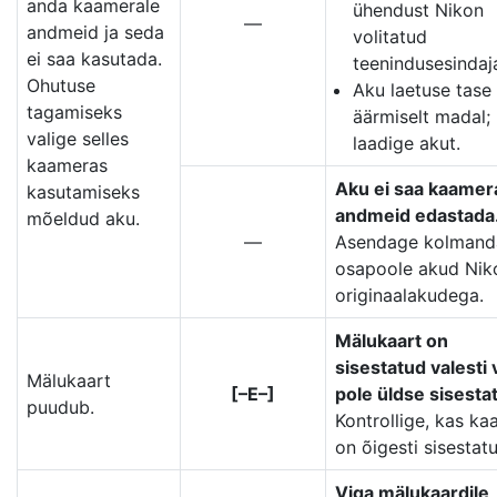
anda kaamerale
ühendust Nikon
—
andmeid ja seda
volitatud
ei saa kasutada.
teenindusesindaj
Ohutuse
Aku laetuse tase
tagamiseks
äärmiselt madal;
valige selles
laadige akut.
kaameras
Aku ei saa kaamer
kasutamiseks
andmeid edastada
mõeldud aku.
—
Asendage kolmand
osapoole akud Nik
originaalakudega.
Mälukaart on
sisestatud valesti 
Mälukaart
[–E–]
pole üldse sisesta
puudub.
Kontrollige, kas ka
on õigesti sisestat
Viga mälukaardile