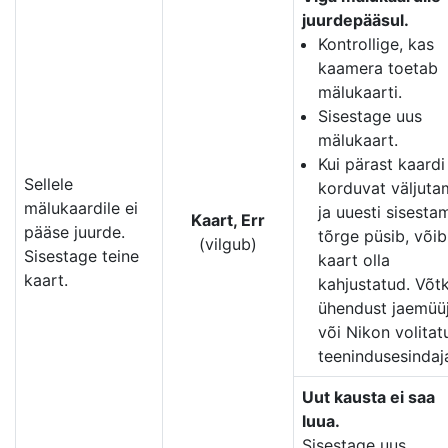
juurdepääsul.
Kontrollige, kas
kaamera toetab
mälukaarti.
Sisestage uus
mälukaart.
Kui pärast kaardi
Sellele
korduvat väljuta
mälukaardile ei
ja uuesti sisesta
Kaart, Err
pääse juurde.
tõrge püsib, võib
(vilgub)
Sisestage teine
kaart olla
kaart.
kahjustatud. Võt
ühendust jaemüü
või Nikon volitat
teenindusesindaj
Uut kausta ei saa
luua.
Sisestage uus