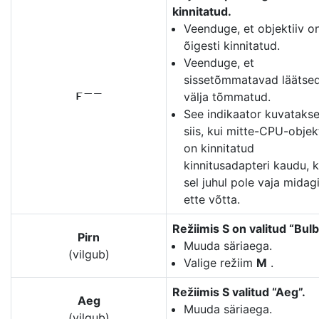
kinnitatud.
Veenduge, et objektiiv o
õigesti kinnitatud.
Veenduge, et
sissetõmmatavad läätse
välja tõmmatud.
l
See indikaator kuvataks
siis, kui mitte-CPU-objek
on kinnitatud
kinnitusadapteri kaudu, 
sel juhul pole vaja midag
ette võtta.
Režiimis S on valitud “Bulb
Pirn
Muuda säriaega.
(vilgub)
Valige režiim
M
.
Režiimis S valitud “Aeg”.
Aeg
Muuda säriaega.
(vilgub)