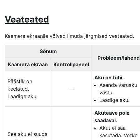
Veateated
Kaamera ekraanile võivad ilmuda järgmised veateated.
Sõnum
Probleem/lahend
Kaamera ekraan
Kontrollpaneel
Aku on tühi.
Päästik on
Asenda varuaku
keelatud.
—
vastu.
Laadige aku.
Laadige aku.
Akuteave pole
saadaval.
Akut ei saa
See aku ei suuda
kasutada. Võtke