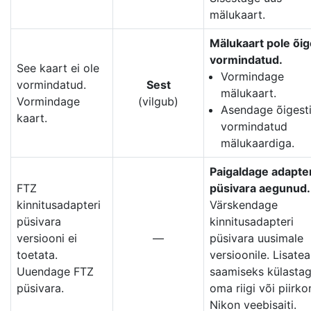
mälukaart.
Mälukaart pole õig
vormindatud.
See kaart ei ole
Vormindage
vormindatud.
Sest
mälukaart.
Vormindage
(vilgub)
Asendage õigest
kaart.
vormindatud
mälukaardiga.
Paigaldage adapter
FTZ
püsivara aegunud.
kinnitusadapteri
Värskendage
püsivara
kinnitusadapteri
versiooni ei
—
püsivara uusimale
toetata.
versioonile. Lisate
Uuendage FTZ
saamiseks külasta
püsivara.
oma riigi või piirk
Nikon veebisaiti.