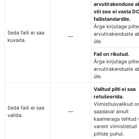
arvutirakenduse ab
või see ei vasta D
failistandardile.
Ärge kirjutage pilte
Seda faili ei saa
arvutirakenduste ab
—
kuvada.
üle.
Fail on rikutud.
Ärge kirjutage pilte
arvutirakenduste ab
üle.
Valitud pilti ei saa
retušeerida.
Viimistlusvalikud o
Seda faili ei saa
—
saadaval ainult
valida.
kaameraga tehtud 
varem viimistletud
piltide puhul.