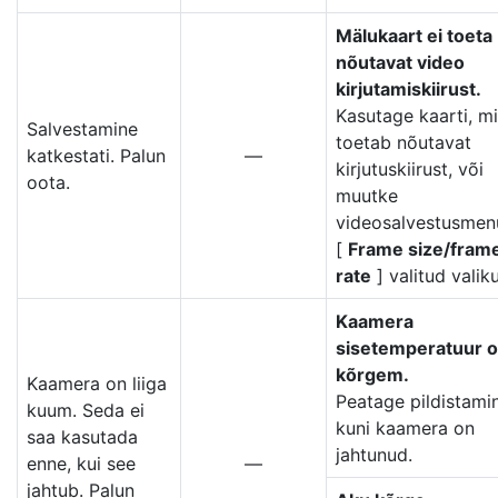
Mälukaart ei toeta
nõutavat video
kirjutamiskiirust.
Kasutage kaarti, m
Salvestamine
toetab nõutavat
katkestati. Palun
—
kirjutuskiirust, või
oota.
muutke
videosalvestusmen
[
Frame size/fram
rate
] valitud valiku
Kaamera
sisetemperatuur 
kõrgem.
Kaamera on liiga
Peatage pildistami
kuum. Seda ei
kuni kaamera on
saa kasutada
jahtunud.
enne, kui see
—
jahtub. Palun