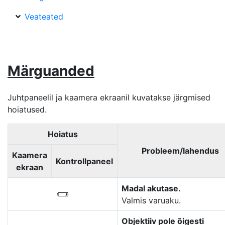
Veateated
Märguanded
Juhtpaneelil ja kaamera ekraanil kuvatakse järgmised
hoiatused.
Hoiatus
Probleem/lahendus
Kaamera
Kontrollpaneel
ekraan
Madal akutase.
H
Valmis varuaku.
Objektiiv pole õigesti