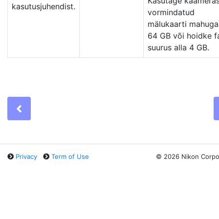
Kasutage kaamera
kasutusjuhendist.
vormindatud
mälukaarti mahuga
64 GB või hoidke fa
suurus alla 4 GB.
Previous
Privacy
Term of Use
©
2026 Nikon Corpo