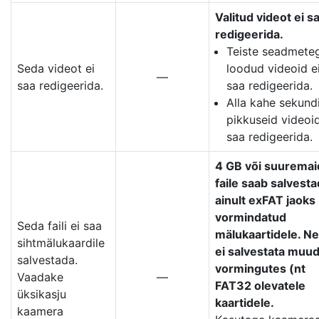
Valitud videot ei s
redigeerida.
Teiste seadmete
Seda videot ei
loodud videoid e
—
saa redigeerida.
saa redigeerida.
Alla kahe sekund
pikkuseid videoid
saa redigeerida.
4 GB või suuremai
faile saab salvest
ainult exFAT jaoks
vormindatud
Seda faili ei saa
mälukaartidele. Ne
sihtmälukaardile
ei salvestata muu
salvestada.
vormingutes (nt
Vaadake
—
FAT32 olevatele
üksikasju
kaartidele.
kaamera