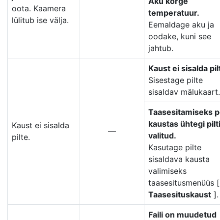
Aku kõrge
oota. Kaamera
temperatuur.
lülitub ise välja.
Eemaldage aku ja
oodake, kuni see
jahtub.
Kaust ei sisalda pil
Sisestage pilte
sisaldav mälukaart.
Taasesitamiseks p
kaustas ühtegi pilt
Kaust ei sisalda
—
valitud.
pilte.
Kasutage pilte
sisaldava kausta
valimiseks
taasesitusmenüüs [
Taasesituskaust
].
Faili on muudetud