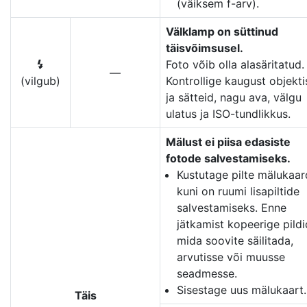
(väiksem f-arv).
Välklamp on süttinud
täisvõimsusel.
Foto võib olla alasäritatud.
c
—
(vilgub)
Kontrollige kaugust objekti
ja sätteid, nagu ava, välgu
ulatus ja ISO-tundlikkus.
Mälust ei piisa edasiste
fotode salvestamiseks.
Kustutage pilte mälukaard
kuni on ruumi lisapiltide
salvestamiseks. Enne
jätkamist kopeerige pildi
mida soovite säilitada,
arvutisse või muusse
seadmesse.
Sisestage uus mälukaart.
Täis