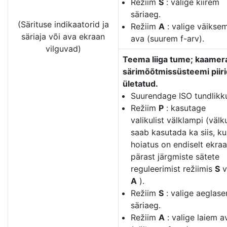
Režiim
S
: valige kiirem
säriaeg.
(Särituse indikaatorid ja
Režiim
A
: valige väikse
säriaja või ava ekraan
ava (suurem f-arv).
vilguvad)
Teema liiga tume; kaamer
särimõõtmissüsteemi piiri
ületatud.
Suurendage ISO tundlikku
Režiim
P
: kasutage
valikulist välklampi (välk
saab kasutada ka siis, ku
hoiatus on endiselt ekraa
pärast järgmiste sätete
reguleerimist režiimis
S
v
A
).
Režiim
S
: valige aeglas
säriaeg.
Režiim
A
: valige laiem a