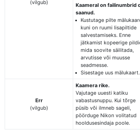
(vilgub)
Kaameral on failinumbrid 
saanud.
Kustutage pilte mälukaard
kuni on ruumi lisapiltide
salvestamiseks. Enne
jätkamist kopeerige pildi
mida soovite säilitada,
arvutisse või muusse
seadmesse.
Sisestage uus mälukaart.
Kaamera rike.
Vajutage uuesti katiku
Err
vabastusnuppu. Kui tõrge
(vilgub)
püsib või ilmneb sageli,
pöörduge Nikon volitatud
hooldusesindaja poole.