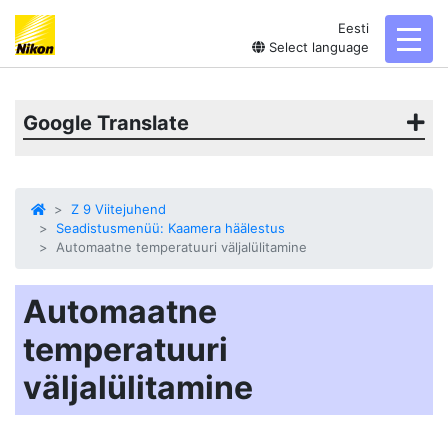
Eesti
toggl
Select language
Google Translate
Z 9 Viitejuhend
Seadistusmenüü: Kaamera häälestus
Automaatne temperatuuri väljalülitamine
Automaatne
temperatuuri
väljalülitamine