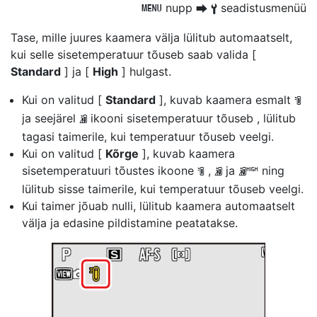
nupp
seadistusmenüü
G
U
B
Tase, mille juures kaamera välja lülitub
automaatselt,
kui selle sisetemperatuur tõuseb
saab valida [
Standard
] ja [
High
] hulgast.
Kui on valitud [
Standard
], kuvab kaamera esmalt
J
ja seejärel
ikooni
sisetemperatuur tõuseb
, lülitub
K
tagasi taimerile, kui temperatuur tõuseb veelgi.
Kui on valitud [
Kõrge
], kuvab kaamera
sisetemperatuuri tõustes ikoone
,
ja
ning
J
K
M
lülitub sisse taimerile, kui temperatuur tõuseb veelgi.
Kui taimer jõuab nulli, lülitub kaamera automaatselt
välja ja edasine pildistamine peatatakse.