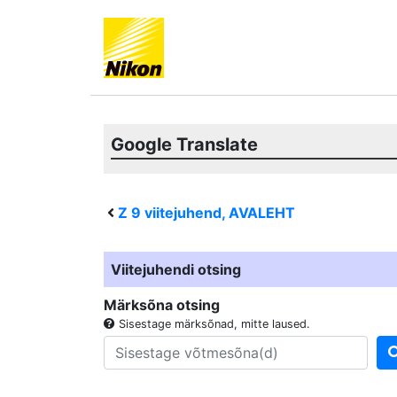
Google Translate
Z 9
viitejuhend, AVALEHT
Viitejuhendi otsing
Märksõna otsing
Sisestage märksõnad, mitte laused.