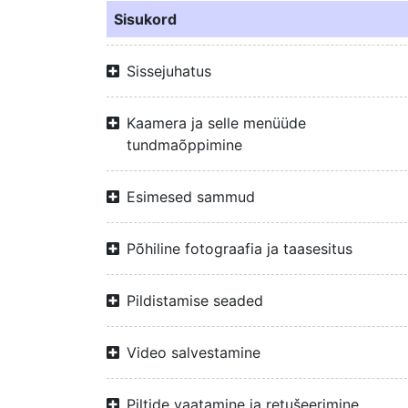
Sisukord
Sissejuhatus
Kaamera ja selle menüüde
tundmaõppimine
Esimesed sammud
Põhiline fotograafia ja taasesitus
Pildistamise seaded
Video salvestamine
Piltide vaatamine ja retušeerimine