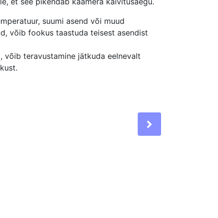
hele, et see pikendab kaamera käivitusaegu.
temperatuur, suumi asend või muud
d, võib fookus taastuda teisest asendist
, võib teravustamine jätkuda eelnevalt
kust.
Next