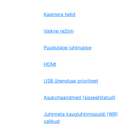
Kaamera helid
Vaikne režiim
Puudutage juhtnuppe
HDMI
USB ühenduse prioriteet
Asukohaandmed (sisseehitatud)
Juhtmeta kaugjuhtimispuldi (WR)
valikud