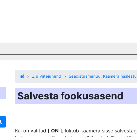
Z 9 Viitejuhend
Seadistusmenüü: Kaamera häälestu
Salvesta fookusasend
Kui on valitud [
ON
], lülitub kaamera sisse
salvestag