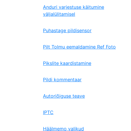
Anduri varjestuse käitumine
väljalülitamisel
Puhastage pildisensor
Pilt Tolmu eemaldamine Ref Foto
Pikslite kaardistamine
Pildi kommentaar
Autoriõiguse teave
IPTC
Häälmemo valikud