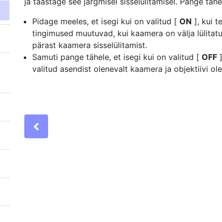
ja taastage see järgmisel sisselülitamisel. Pange tä
Pidage meeles, et isegi kui on valitud [
ON
], kui 
tingimused muutuvad, kui kaamera on välja lülitatu
pärast kaamera sisselülitamist.
Samuti pange tähele, et isegi kui on valitud [
OFF
]
valitud asendist olenevalt kaamera ja objektiivi ole
Previous