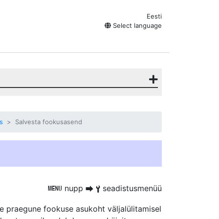
Eesti
Select language
s
Salvesta fookusasend
nupp
seadistusmenüü
G
U
B
e praegune fookuse asukoht
väljalülitamisel