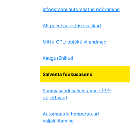
Infoekraani automaatne pööramine
AF peenhäälestuse valikud
Mitte-CPU objektiivi andmed
Kaugusühikud
Salvesta fookusasend
Suumiasendi salvestamine (PZ-
objektiivid)
Automaatne temperatuuri
väljalülitamine