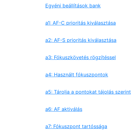
Egyéni beállítások bank
a1: AF-C prioritás kiválasztása
a2: AF-S prioritás kiválasztása
a3: Fókuszkövetés rögzítéssel
a4: Használt fókuszpontok
a5: Tárolja a pontokat tájolás szerint
a6: AF aktiválás
a7: Fókuszpont tartóssága