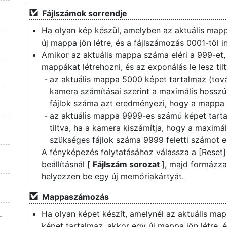
Fájlszámok sorrendje
Ha olyan kép készül, amelyben az aktuális map
új mappa jön létre, és a fájlszámozás 0001-től in
Amikor az aktuális mappa száma eléri a 999-et
mappákat létrehozni, és az exponálás le lesz tilt
az aktuális mappa 5000 képet tartalmaz (továb
kamera számításai szerint a maximális hossz
fájlok száma azt eredményezi, hogy a mappa t
az aktuális mappa 9999-es számú képet tarta
tiltva, ha a kamera kiszámítja, hogy a maximá
szükséges fájlok száma 9999 feletti számot 
A fényképezés folytatásához válassza a [Reset
z
beállításnál [
Fájlszám sorozat
], majd formázza
helyezzen be egy új memóriakártyát.
Mappaszámozás
Ha olyan képet készít, amelynél az aktuális m
-
képet tartalmaz, akkor egy új mappa jön létre, 