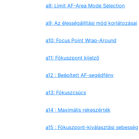
a8: Limit AF-Area Mode Selection
a9: Az élességállítási mód korlátozásai
a10: Focus Point Wrap-Around
a11: Fókuszpont kijelző
a12 : Beépített AF-segédfény
a13: Fókuszcsúcs
a14 : Maximális rekeszérték
a15 : Fókuszpont-kiválasztási sebesség