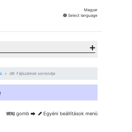
Magyar
Select language
nü
d8: Fájlszámok sorrendje
e
gomb
Egyéni beállítások menü
G
U
A