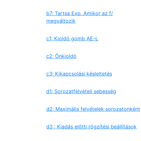
b7: Tartsa Exp. Amikor az f/
megváltozik
c1: Kioldó gomb AE-L
c2: Önkioldó
c3: Kikapcsolási késleltetés
d1: Sorozatfelvételi sebesség
d2: Maximális felvételek sorozatonként
d3 : Kiadás előtti rögzítési beállítások