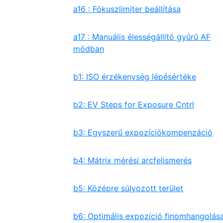
a16 : Fókuszlimiter beállítása
a17 : Manuális élességállító gyűrű AF
módban
b1: ISO érzékenység lépésértéke
b2: EV Steps for Exposure Cntrl
b3: Egyszerű expozíciókompenzáció
b4: Mátrix mérési arcfelismerés
b5: Középre súlyozott terület
b6: Optimális expozíció finomhangolás