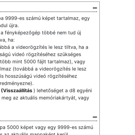
pa 9999-es számú képet tartalmaz, egy
dul újra.
, a fényképezőgép többé nem tud új
va, ha:
bá a videorögzítés le lesz tiltva, ha a
úságú videó rögzítéséhez szükséges
öbb mint 5000 fájlt tartalmaz), vagy
lmaz (továbbá a videorögzítés le lesz
lis hosszúságú videó rögzítéséhez
eredményezne).
]
(Visszaállítás
) lehetőséget a d8 egyéni
 meg az aktuális memóriakártyát, vagy
appa 5000 képet vagy egy 9999-es számú
és az aktuális mappaként kerül