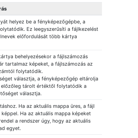
rás
tyát helyez be a fényképezőgépbe, a
lytatódik. Ez leegyszerűsíti a fájlkezelést
jlnevek előfordulását több kártya
ártya behelyezésekor a fájlszámozás
ár tartalmaz képeket, a fájlszámozás az
ámtól folytatódik.
őséget választja, a fényképezőgép eltárolja
előzőleg tárolt értéktől folytatódik a
etőséget választja.
lításhoz. Ha az aktuális mappa üres, a fájl
képpel. Ha az aktuális mappa képeket
endel a rendszer úgy, hogy az aktuális
ad egyet.