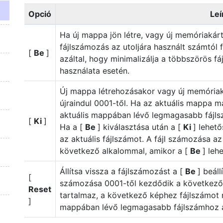
Opció
Leí
Ha új mappa jön létre, vagy új memóriakár
fájlszámozás az utoljára használt számtól fo
[
Be
]
azáltal, hogy minimalizálja a többszörös fá
használata esetén.
Új mappa létrehozásakor vagy új memóriak
újraindul 0001-től. Ha az aktuális mappa m
aktuális mappában lévő legmagasabb fájlsz
[
Ki
]
Ha a [
Be
] kiválasztása után a [
Ki
] lehet
az aktuális fájlszámot. A fájl számozása az 
következő alkalommal, amikor a [
Be
] leh
Állítsa vissza a fájlszámozást a [
Be
] beál
[
számozása 0001-től kezdődik a következő 
Reset
tartalmaz, a következő képhez fájlszámot r
]
mappában lévő legmagasabb fájlszámhoz 