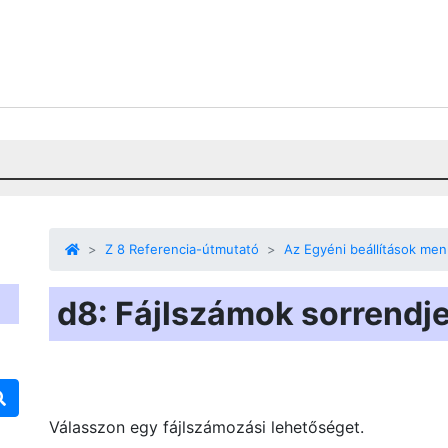
Z 8 Referencia-útmutató
Az Egyéni beállítások me
d8: Fájlszámok sorrendj
Válasszon egy fájlszámozási lehetőséget.