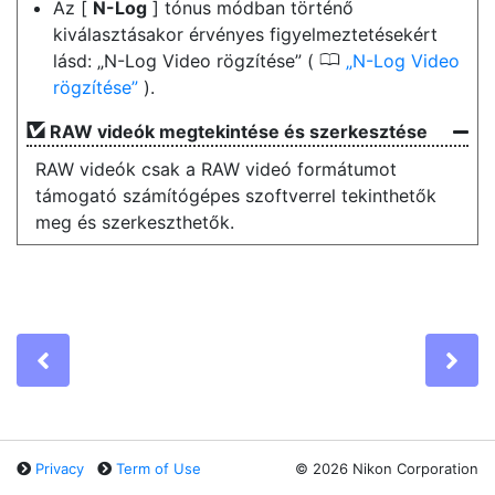
Az [
N-Log
] tónus módban történő
kiválasztásakor érvényes figyelmeztetésekért
0
lásd: „N-Log Video rögzítése” (
N-Log Video
rögzítése
).
RAW videók megtekintése és szerkesztése
RAW videók csak a RAW videó formátumot
támogató számítógépes szoftverrel tekinthetők
meg és szerkeszthetők.
Previous
Ne
Privacy
Term of Use
©
2026 Nikon Corporation