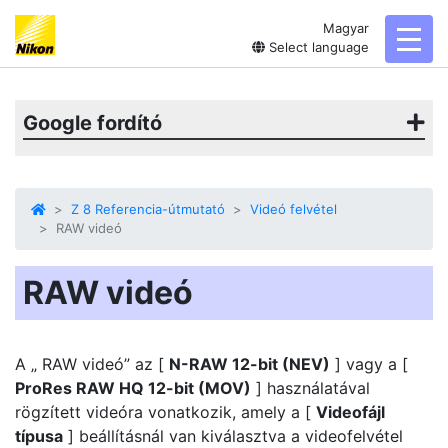
Magyar
toggl
Select language
Google fordító
Z 8 Referencia-útmutató
Videó felvétel
RAW videó
RAW videó
A „ RAW videó” az [
N-RAW 12-bit (NEV)
] vagy a [
ProRes RAW HQ 12-bit (MOV)
] használatával
rögzített videóra vonatkozik, amely a [
Videofájl
típusa
] beállításnál van kiválasztva a videofelvétel