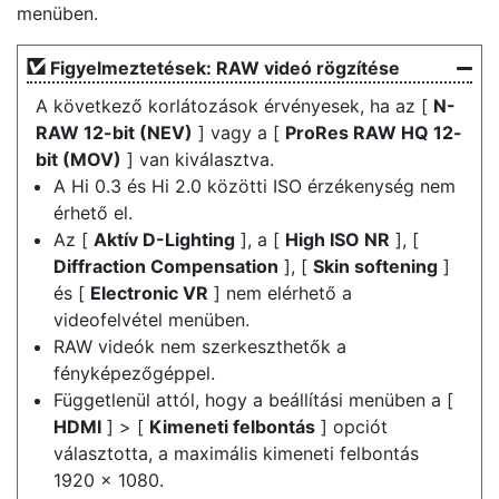
menüben.
Figyelmeztetések: RAW videó rögzítése
A következő korlátozások érvényesek, ha az [
N-
RAW 12-bit (NEV)
] vagy a [
ProRes RAW HQ 12-
bit (MOV)
] van kiválasztva.
A Hi 0.3 és Hi 2.0 közötti ISO érzékenység nem
érhető el.
Az [
Aktív D-Lighting
], a [
High ISO NR
], [
Diffraction Compensation
], [
Skin softening
]
és [
Electronic VR
] nem elérhető a
videofelvétel menüben.
RAW videók nem szerkeszthetők a
fényképezőgéppel.
Függetlenül attól, hogy a beállítási menüben a [
HDMI
] > [
Kimeneti felbontás
] opciót
választotta, a maximális kimeneti felbontás
1920 × 1080.