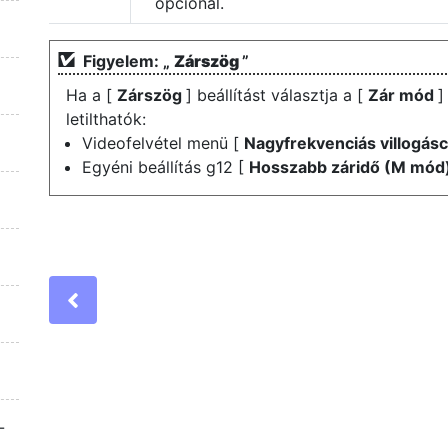
opciónál.
Figyelem: „
Zárszög
”
Ha a [
Zárszög
] beállítást választja a [
Zár mód
]
letilthatók:
Videofelvétel menü [
Nagyfrekvenciás villogá
Egyéni beállítás g12 [
Hosszabb záridő (M mód
Previous
z
-