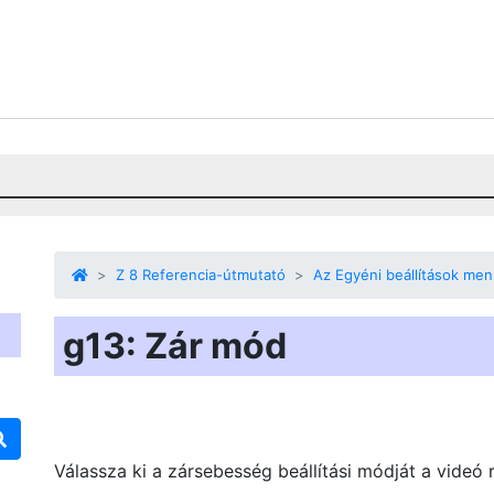
Z 8 Referencia-útmutató
Az Egyéni beállítások me
g13: Zár mód
Válassza ki a zársebesség beállítási módját a videó 