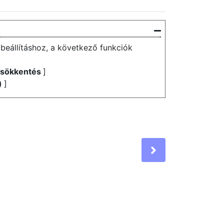
 beállításhoz, a következő funkciók
scsökkentés
]
)
]
Next