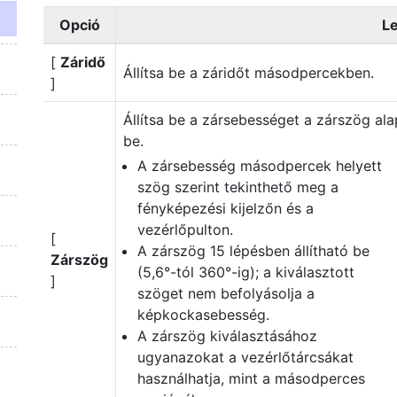
Opció
Le
[
Záridő
Állítsa be a záridőt másodpercekben.
]
Állítsa be a zársebességet a zárszög al
be.
A zársebesség másodpercek helyett
szög szerint tekinthető meg a
fényképezési kijelzőn és a
vezérlőpulton.
[
A zárszög 15 lépésben állítható be
Zárszög
(5,6°-tól 360°-ig); a kiválasztott
]
szöget nem befolyásolja a
képkockasebesség.
A zárszög kiválasztásához
ugyanazokat a vezérlőtárcsákat
használhatja, mint a másodperces