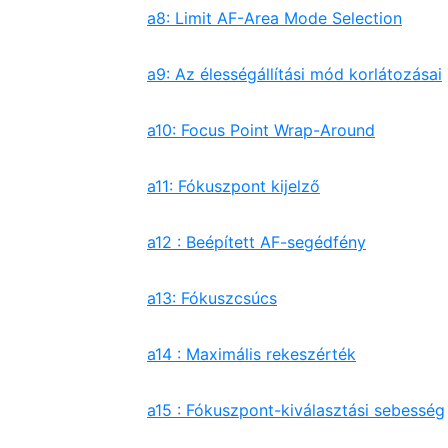
a8: Limit AF-Area Mode Selection
a9: Az élességállítási mód korlátozásai
a10: Focus Point Wrap-Around
a11: Fókuszpont kijelző
a12 : Beépített AF-segédfény
a13: Fókuszcsúcs
a14 : Maximális rekeszérték
a15 : Fókuszpont-kiválasztási sebesség