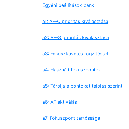
Egyéni beállítások bank
a1: AF-C prioritás kiválasztása
a2: AF-S prioritás kiválasztása
a3: Fókuszkövetés rögzítéssel
a4: Használt fókuszpontok
a5: Tárolja a pontokat tájolás szerint
a6: AF aktiválás
a7: Fókuszpont tartóssága