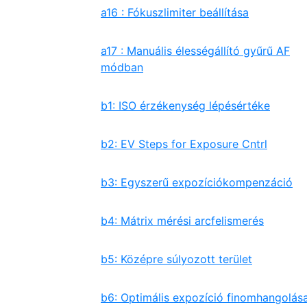
a16 : Fókuszlimiter beállítása
a17 : Manuális élességállító gyűrű AF
módban
b1: ISO érzékenység lépésértéke
b2: EV Steps for Exposure Cntrl
b3: Egyszerű expozíciókompenzáció
b4: Mátrix mérési arcfelismerés
b5: Középre súlyozott terület
b6: Optimális expozíció finomhangolás