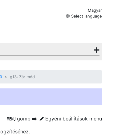
Magyar
Select language
nü
g13: Zár mód
gomb
Egyéni beállítások menü
G
U
A
rögzítéséhez.