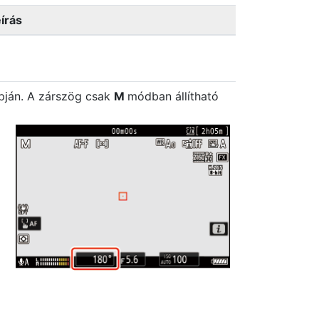
írás
apján. A zárszög csak
M
módban állítható