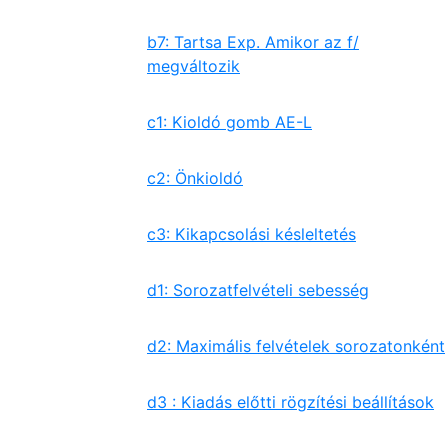
b7: Tartsa Exp. Amikor az f/
megváltozik
c1: Kioldó gomb AE-L
c2: Önkioldó
c3: Kikapcsolási késleltetés
d1: Sorozatfelvételi sebesség
d2: Maximális felvételek sorozatonként
d3 : Kiadás előtti rögzítési beállítások